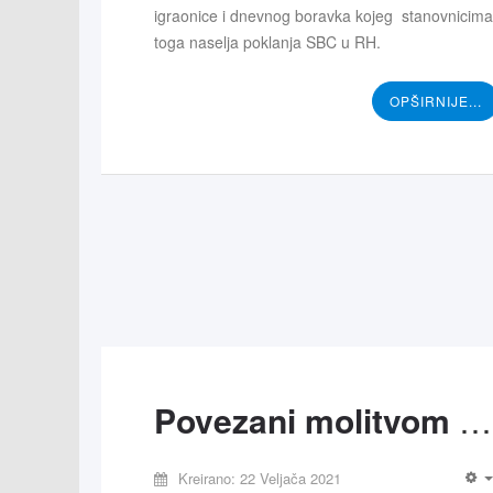
igraonice i dnevnog boravka kojeg stanovnicima
toga naselja poklanja SBC u RH.
OPŠIRNIJE...
Povezani molitvom - BC Zagreb
Kreirano: 22 Veljača 2021