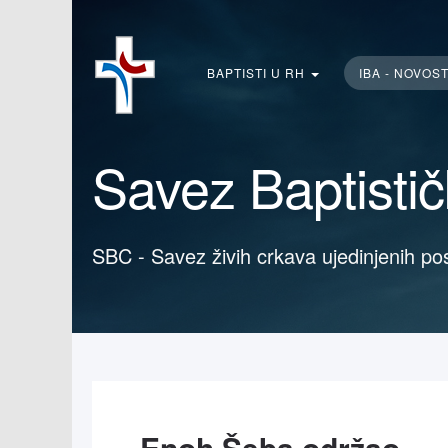
Traži...
BAPTISTI U RH
IBA - NOVOS
Savez Baptisti
SBC - Savez živih crkava ujedinjenih po
Enoh Šeba održao nastupno predavanje