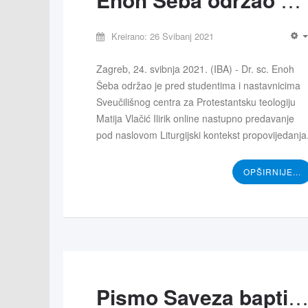
Kreirano: 26 Svibanj 2021
Zagreb, 24. svibnja 2021. (IBA) - Dr. sc. Enoh
Šeba održao je pred studentima i nastavnicima
Sveučilišnog centra za Protestantsku teologiju
Matija Vlačić Ilirik online nastupno predavanje
pod naslovom Liturgijski kontekst propovijedanja
OPŠIRNIJE...
Pismo Saveza baptističkih crkava u Izrae