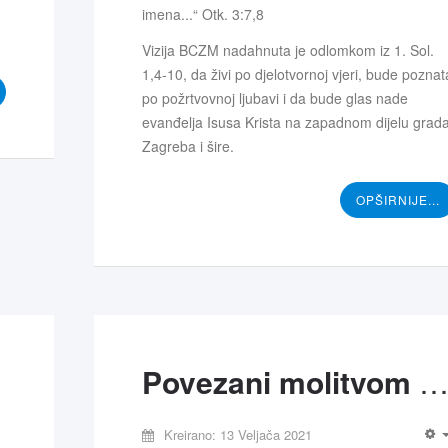
imena...“ Otk. 3:7,8
Vizija BCZM nadahnuta je odlomkom iz 1. Sol.
1,4-10, da živi po djelotvornoj vjeri, bude poznat
po požrtvovnoj ljubavi i da bude glas nade
evanđelja Isusa Krista na zapadnom dijelu grad
Zagreba i šire.
OPŠIRNIJE...
Povezani molitvom - BC Zada
Kreirano: 13 Veljača 2021