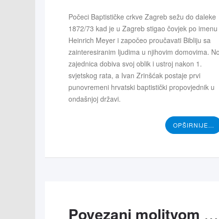
Počeci Baptističke crkve Zagreb sežu do daleke
1872/73 kad je u Zagreb stigao čovjek po imenu
Heinrich Meyer i započeo proučavati Bibliju sa
zainteresiranim ljudima u njihovim domovima. No
zajednica dobiva svoj oblik i ustroj nakon 1.
svjetskog rata, a Ivan Zrinšćak postaje prvi
punovremeni hrvatski baptistički propovjednik u
ondašnjoj državi.
OPŠIRNIJE...
Povezani molitvom - BC Virovitica