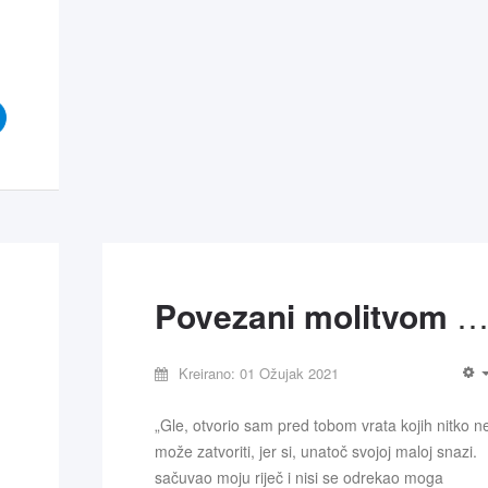
ji
Povezani molitvom - BC Zagreb-Malešni
Kreirano: 01 Ožujak 2021
„Gle, otvorio sam pred tobom vrata kojih nitko n
može zatvoriti, jer si, unatoč svojoj maloj snazi.
sačuvao moju riječ i nisi se odrekao moga