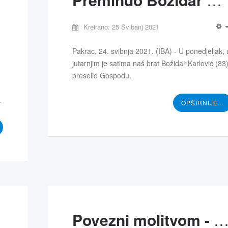
Kreirano: 25 Svibanj 2021
Pakrac, 24. svibnja 2021. (IBA) - U ponedjeljak, 
jutarnjim je satima naš brat Božidar Karlović (83
preselio Gospodu.
.
OPŠIRNIJE...
lu
Povezni molitvom - BC Dubra