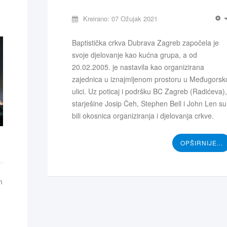
Kreirano: 07 Ožujak 2021
Baptistička crkva Dubrava Zagreb započela je
svoje djelovanje kao kućna grupa, a od
20.02.2005. je nastavila kao organizirana
zajednica u iznajmljenom prostoru u Međugorsk
ulici. Uz poticaj i podršku BC Zagreb (Radićeva),
starješine Josip Čeh, Stephen Bell i John Len su
bili okosnica organiziranja i djelovanja crkve.
OPŠIRNIJE...
m