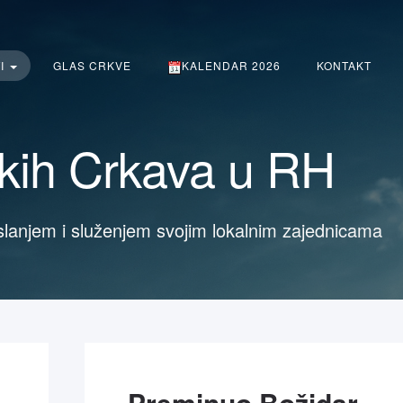
TI
GLAS CRKVE
KALENDAR 2026
KONTAKT
čkih Crkava u RH
slanjem i služenjem svojim lokalnim zajednicama
Preminuo Božidar Karlović