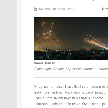
Kreirano: 18 Svibanj 2021
Bader Mansour,
Glavni tajnik Saveza baptističkih crkava u Izraelu
Mnogi su nam pisali i raspitivali se o nama u ovi
teškim vremenima. Hvala vam na vašoj ljubavi.
Ovim putem šaljem novosti o situaciji i o tome
kako ona utječe na naše crkve. Ovo pismo nije