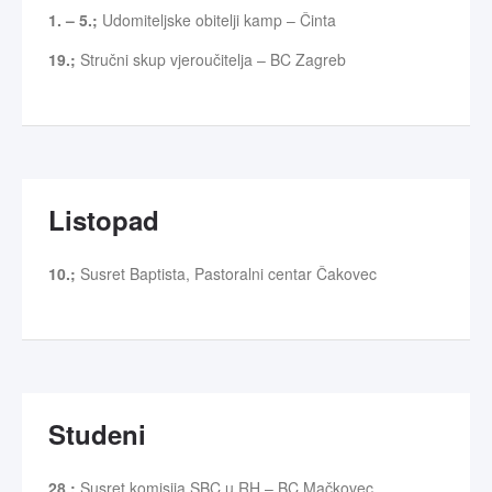
1. – 5.;
Udomiteljske obitelji kamp – Činta
19.;
Stručni skup vjeroučitelja – BC Zagreb
Listopad
10.;
Susret Baptista, Pastoralni centar Čakovec
Studeni
28.;
Susret komisija SBC u RH – BC Mačkovec