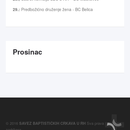
29.:
Predbožićno druženje žena - BC Belica
Prosinac
© 2016
SAVEZ BAPTISTIČKIH CRKAVA U RH
Sva prava
zadržana.