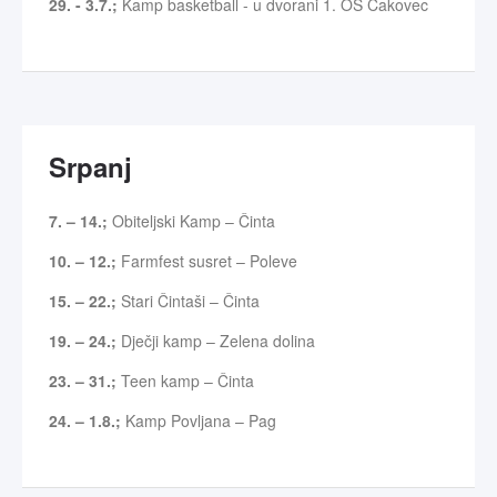
29. - 3.7.;
Kamp basketball - u dvorani 1. OŠ Čakovec
Srpanj
7. – 14.;
Obiteljski Kamp – Činta
10. – 12.;
Farmfest susret – Poleve
15. – 22.;
Stari Čintaši – Činta
19. – 24.;
Dječji kamp – Zelena dolina
23. – 31.;
Teen kamp – Činta
24. – 1.8.;
Kamp Povljana – Pag