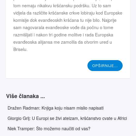
tom nemaju nikakvu kršćansku podršku. Uz to sam
vidjela da različite kršćanske crkve lobiraju kod Europske
komisije dok evanđeoskih kršćana tu nije bilo. Najprije
sam nagovarala evanđeoske vođe da počnu o tome
razmišljati i nakon tri godine molitve i rada Europska
evanđeoska alijansa me zamolila da otvorim ured u
Briselu.
OPŠIRNIJE...
Više članaka ...
Dražen Radman: Knjiga koju nisam mislio napisati
Giorgio Grlj: U Europi se živi ateizam, kršćanstvo cvate u Africi
Niek Tramper: Što možemo naučiti od vas?