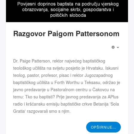
Razgovor Paigom Pattersonom
Dr. Paige Patterson, rektor najvećeg baptističkog
teološkog učilišta na svijetu posjetio je Hrvatsku. Iskusni
teolog, pastor, profesor, pisac i rektor Jugozapadnog
baptističkog učilišta u Forth Worthu u Teksasu, održao je
javno predavanje u Pastoralnom centru u Čakovcu na
temu: Tko su baptisti? Prije javnog predavanja za APlus
radio i kršćansku emisiju baptističke crkve Betanija 'Sola
Gratia' razgovarali smo s njim.
OPŠIRNIJE...