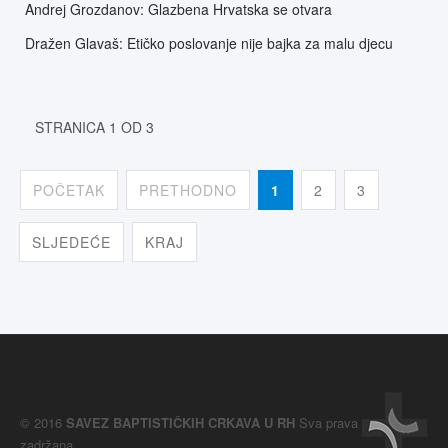
Andrej Grozdanov: Glazbena Hrvatska se otvara
Dražen Glavaš: Etičko poslovanje nije bajka za malu djecu
STRANICA 1 OD 3
POČETAK
PRETHODNO
1
2
3
SLJEDEĆE
KRAJ
© 2016
SAVEZ BAPTISTIČKIH CRKAVA U RH
Sva prava
zadržana.