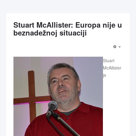
Stuart McAllister: Europa nije u
beznadežnoj situaciji
Stuart
McAllister
je