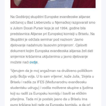
Na Godišnjoj skupštini Europske evanđeoske alijanse
održanoj u Bad Liebenzellu u Njemačkoj razgovarali smo
s Juliom Doxat-Purser koja je od 1994. godine bila
predstavnica Alijanse pri Europskoj komisiji u Briselu. Na
Skupštini je održala seminar pod nazivom 'Javno
djelovanje nadahnuto Isusovim primjerom'. Cjeloviti
dokument kojim Europska evanđeoska alijansa želi dati
smjernice kršćanima uključenima u javno djelovanje
možete naći
ovdje
.
'Vjerujem da je moj angažman na društveno-političkom
polju Božja volja. U to sam vrijeme', kaže Julia, 'živjela u
Briselu i radila za IFES (Međunarodnu evanđeosku
studentsku udrugu) i vodila molitvene skupine s ljudima
koji su radili za Europsku komisiju i bavili se etičkim
pitanjima. Tada mi je postalo jasno da u Briselu ima
puno kršćana koji rade za Europsku komisiju, a da pri