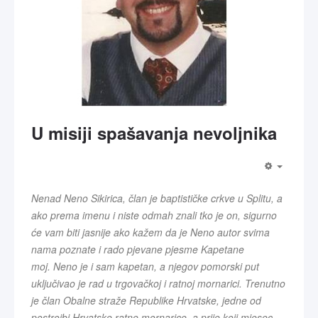
U misiji spašavanja nevoljnika
Nenad Neno Sikirica, član je baptističke crkve u Splitu, a
ako prema imenu i niste odmah znali tko je on, sigurno
će vam biti jasnije ako kažem da je Neno autor svima
nama poznate i rado pjevane pjesme Kapetane
moj.
Neno je i sam kapetan, a njegov pomorski put
uključivao je rad u trgovačkoj i ratnoj mornarici. Trenutno
je član Obalne straže Republike Hrvatske, jedne od
postrojbi Hrvatske ratne mornarice, a prije koji mjesec