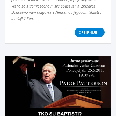
vratio se s tromjesečne misije spašavanja izbjeglica.
Donosimo vam razgovor s Nenom o njegovom iskustvu
u misiji Triton.
OPŠIRNIJE...