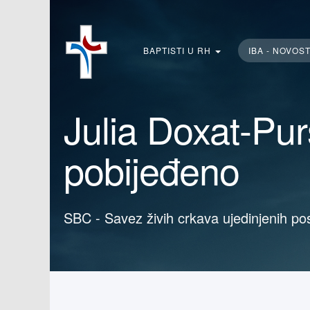
Traži...
BAPTISTI U RH
IBA - NOVOS
Julia Doxat-Purs
pobijeđeno
SBC - Savez živih crkava ujedinjenih po