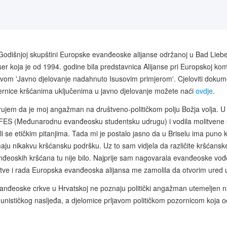
Godišnjoj skupštini Europske evanđeoske alijanse održanoj u Bad Liebe
er koja je od 1994. godine bila predstavnica Alijanse pri Europskoj komi
vom 'Javno djelovanje nadahnuto Isusovim primjerom'. Cjeloviti dokume
ernice kršćanima uključenima u javno djelovanje možete naći
ovdje
.
rujem da je moj angažman na društveno-političkom polju Božja volja. U to 
FES (Međunarodnu evanđeosku studentsku udrugu) i vodila molitvene sku
li se etičkim pitanjima. Tada mi je postalo jasno da u Briselu ima puno 
ju nikakvu kršćansku podršku. Uz to sam vidjela da različite kršćansk
đeoskih kršćana tu nije bilo. Najprije sam nagovarala evanđeoske vođe
tve i rada Europska evanđeoska alijansa me zamolila da otvorim ured u
anđeoske crkve u Hrvatskoj ne poznaju politički angažman utemeljen na k
nističkog nasljeđa, a djelomice prljavom političkom pozornicom koja o