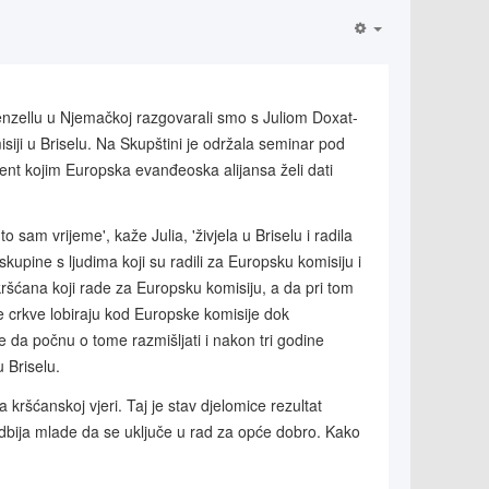
nzellu u Njemačkoj razgovarali smo s Juliom Doxat-
siji u Briselu. Na Skupštini je održala seminar pod
nt kojim Europska evanđeoska alijansa želi dati
sam vrijeme', kaže Julia, 'živjela u Briselu i radila
pine s ljudima koji su radili za Europsku komisiju i
kršćana koji rade za Europsku komisiju, a da pri tom
e crkve lobiraju kod Europske komisije dok
 da počnu o tome razmišljati i nakon tri godine
 Briselu.
ršćanskoj vjeri. Taj je stav djelomice rezultat
dbija mlade da se uključe u rad za opće dobro. Kako