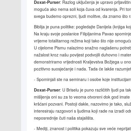
Doxat-Purser
: Razlog uključenja je upravo prljavšt
moguća ako nema soli koja čuva od kvarenja. Pri tom 
svega budemo oprezni, ljudi molitve, da znamo što ra
Biblija je puna politike: pogledajte Danijela (knjiga 
Na kraju svoje poslanice Filipljanima Pavao spominje 'o
vrijeme totalitarnog režima koji tako što nije omoguća
U cijelome Pismu nalazimo snažno naglašenu potrebu
nažalost kroz našu povijest podvojili duhovno i mater
demonstriramo vrijednosti Kraljevstva Božjega u onom
pozitivno suosjećanje i nada. Tada će lakše razumjeti 
- Spominjali ste na seminaru i osobe koje institucija
Doxat-Purser
: U Briselu je puno različitih ljudi pa 
mišljenja oni su za to veoma otvoreni dok god imate 
kršćani pozvani. Postoji dakle, nazovimo je tako, služ
interesiraju razgovori s ljudima koji rade na izradi
neposrednije čuti naša stajališta.
- Mediji, znanost i politika pokazuju sve veće neprijate