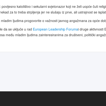
povijesno katolištvo i sekularni svjetonazor koji ne želi uopće čuti relig
ekad za to treba strpljenja jer ne slušaju iz prve, ali ustrajnost se ispla
da mladim ljudima progovorite o važnosti javnog angažmana za opće dob
de da se uključe u rad
European Leadership Foruma
i druge aktivnosti
sa među mladim ljudima zainteresiranima za društveni, politički angažman