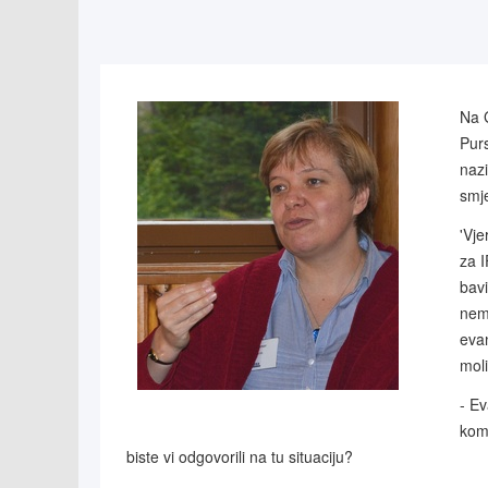
Na 
Purs
nazi
smj
'Vje
za I
bavi
nema
evan
moli
- Ev
komu
biste vi odgovorili na tu situaciju?