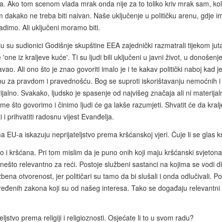
ina. Ako tom scenom vlada mrak onda nije za to toliko kriv mrak sam, kol
dakako ne treba biti naivan. Naše uključenje u političku arenu, gdje im
dimo. Ali uključeni moramo biti.
koju su sudionici Godišnje skupštine EEA zajednički razmatrali tijekom ju
ne iz kraljeve kuće'. Ti su ljudi bili uključeni u javni život, u donošenje 
vao. Ali ono što je znao govoriti imalo je i te kakav politički naboj kad
 za pravdom i pravednošću. Bog se suproti iskorištavanju nemoćnih i s
ijalno. Svakako, ljudsko je spasenje od najvišeg značaja ali ni materija
e što govorimo i činimo ljudi će ga lakše razumjeti. Shvatit će da kra
i prihvatiti radosnu vijest Evanđelja.
ma EU-a iskazuju neprijateljstvo prema kršćanskoj vjeri. Čuje li se glas 
tako i kršćana. Pri tom mislim da je puno onih koji maju kršćanski svjeto
nešto relevantno za reći. Postoje službeni sastanci na kojima se vodi di
bena otvorenost, jer političari su tamo da bi slušali i onda odlučivali. 
 određenih zakona koji su od našeg interesa. Tako se događaju relevantni
ljstvo prema religiji i religioznosti. Osjećate li to u svom radu?