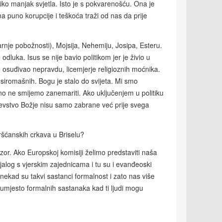
iko manjak svjetla. Isto je s pokvarenošću. Ona je
a puno korupcije i teškoća traži od nas da prije
tarnje pobožnosti), Mojsija, Nehemiju, Josipa, Esteru.
odluka. Isus se nije bavio politikom jer je živio u
 je osuđivao nepravdu, licemjerje religioznih moćnika.
iromašnih. Bogu je stalo do svijeta. Mi smo
lno ne smijemo zanemariti. Ako uključenjem u politiku
ljevstvo Božje nisu samo zabrane već prije svega
kršćanskih crkava u Briselu?
nazor. Ako Europskoj komisiji želimo predstaviti naša
jalog s vjerskim zajednicama i tu su i evanđeoski
Ponekad su takvi sastanci formalnost i zato nas više
 umjesto formalnih sastanaka kad ti ljudi mogu