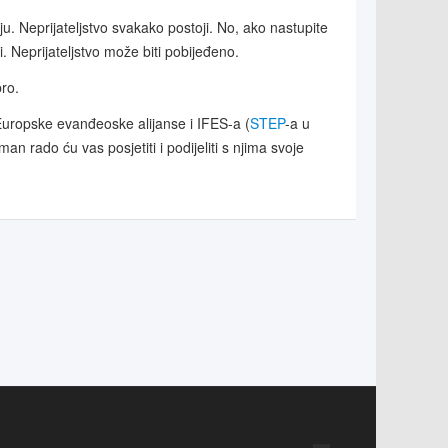
iju. Neprijateljstvo svakako postoji. No, ako nastupite
ti. Neprijateljstvo može biti pobijeđeno.
ro.
 Europske evanđeoske alijanse i IFES-a (
STEP
-a u
 rado ću vas posjetiti i podijeliti s njima svoje