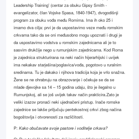
Leadership Training' (centar za obuku Gipsy Smith -
evangelizator, član Vojske Spasa, 1840-1947), dvogodišnji
program za obuku vođa među Romima. Ima ih oko 25 i
imamo dva cilja: prvi je da uspostavimo veze među romskim
crkvama tako da se oni međusobno mogu upoznati i drugi je
da uspostavimo vodstva u romskim zajednicama ali je to
sasvim drukčije nego u rumunjskim zajednicama. Kod Roma
je zajednica strukturirana na neki način hijerarhijski i uvijek
ima nekakav starješina/poglavica/vođa, pogotovo u ruralnim
sredinama. Tu je dakako i njihova tradicija koja je vrlo snažna.
Žene se ne ohrabruju na obrazovanje i očekuje se da se
mlade djevojke sa 14 – 15 godina udaju, što je ilegalno u
Rumunjskoj, ali se još uvijek takav način prakticira.Zato je
veliki izazov pronaći neki ujednačeni pristup. Inače romske
zajednice se lakše priljučuju pentekostnoj crkvi zbog načina
bogoštovlja i otvorenosti za različitosti.
P:
Kako obučavate svoje pastore i voditelje crkava?