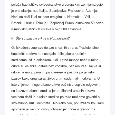
pojača baptističko svjedočanstvo u europskim zemljama gdje
je ono slabije, npr. Italija, Španjolska, Francuska, Austrija.
Neki su naši ljudi također emigrirali u Njemačku, Veliku
Britaniju i Irsku. Tako je u Zapadnoj Europi osnovano 50 novih
rumunjskih etničkih crkava s oko 3000 članova.
P:
Što su izazovi crkve u Rumunjskoj?
O: Iskušenja zapravo dolaze s raznih strana. Tradicionalno
baptističke crkve su nastajale i bile jake u ruralnim
sredinama. Ali s odlaskom ljudi u grad mnoge naše ruralne
crkve su oslabile, ostale bez vodstva, bez resursa. Takve si
crkve ne mogu priuštiti punovremene pastore pa je veliki
izazov kako organizirati život u tim sada malim crkvama. U
isto vrijeme mnoge urbane crkve baš nisu uspjele odgovoriti
na izazove urbanih sredina jer su članovi urbanih crkava
većinom došli iz ruralnih sredina pa tako možemo govoriti o
svojevrsnoj krizi identiteta. No kako bilo, prvi izazov koji sam
spomenu je veći od ovog potonjeg jer crkve u gradovima,