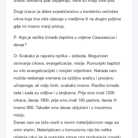
unatoč borbama ipak uspijevaju, veće su imaju više ljudi.
Drugi izazov je dobro svjedočanstvu u kontekstu većinske
crkve koja ima više utjecaja u medijima ili na drugim poljima
gdje mi imamo manji pristup.
P:
Koja je razlika između baptista u vrijeme Ceausescua i
danas?
O: Svakako je najveća razlika – sloboda. Mogućnost
osnivanja crkava, evangelizacije, misije. Rumunjski baptisti
su vrlo evangelizacijski i misijski orijentirani. Nekada nam
možda nedostaje vremena za ozbiljnu analizu i procjenu
učinjenoga, ali volje činiti, svakako imamo. Razlike između
tada i sada su vidljive i u brojkama. Prije smo imali 1200
crkava, danas 1800, prije smo imali 160 pastora, danas ih
imamo 800. Također smo danas uključeni i u inozemnu
misiju.
Danas nam se teže nositi s novim materijalizmom nego sa
onim starim. Materijalizam u komunizmu nije bio velika
prijetnja crkvi jer je postojala stroga crta razdvajanja između