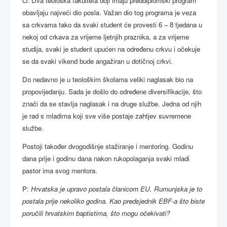
O: Dva teološka fakulteta doji imaju preddiplomski program
obavljaju najveći dio posla. Važan dio tog programa je veza
sa crkvama tako da svaki student će provesti 6 – 8 tjedana u
nekoj od crkava za vrijeme ljetnjih praznika, a za vrijeme
studija, svaki je student upućen na određenu crkvu i očekuje
se da svaki vikend bude angažiran u dotičnoj crkvi.
Do nedavno je u teološkim školama veliki naglasak bio na
propovijedanju. Sada je došlo do određene diversifikacije, što
znači da se stavlja naglasak i na druge službe. Jedna od njih
je rad s mladima koji sve više postaje zahtjev suvremene
službe.
Postoji također dvogodišnje stažiranje i mentoring. Godinu
dana prije i godinu dana nakon rukopolaganja svaki mladi
pastor ima svog mentora.
P:
Hrvatska je upravo postala članicom EU. Rumunjska je to
postala prije nekoliko godina. Kao predsjednik EBF-a što biste
poručili hrvatskim baptistima, što mogu očekivati?