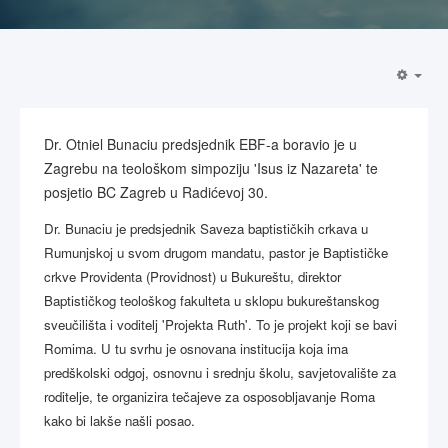
Dr. Otniel Bunaciu predsjednik EBF-a boravio je u
Zagrebu na teološkom simpoziju 'Isus iz Nazareta' te
posjetio BC Zagreb u Radićevoj 30.
Dr. Bunaciu je predsjednik Saveza baptističkih crkava u
Rumunjskoj u svom drugom mandatu, pastor je Baptističke
crkve Providenta (Providnost) u Bukureštu, direktor
Baptističkog teološkog fakulteta u sklopu bukureštanskog
sveučilišta i voditelj 'Projekta Ruth'. To je projekt koji se bavi
Romima. U tu svrhu je osnovana institucija koja ima
predškolski odgoj, osnovnu i srednju školu, savjetovalište za
roditelje, te organizira tečajeve za osposobljavanje Roma
kako bi lakše našli posao.