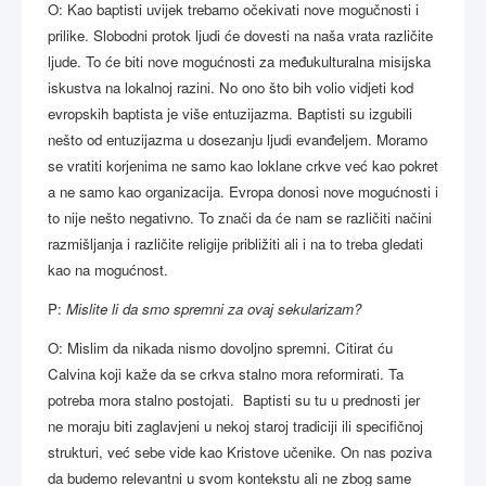
O: Kao baptisti uvijek trebamo očekivati nove mogučnosti i
prilike. Slobodni protok ljudi će dovesti na naša vrata različite
ljude. To će biti nove mogućnosti za međukulturalna misijska
iskustva na lokalnoj razini. No ono što bih volio vidjeti kod
evropskih baptista je više entuzijazma. Baptisti su izgubili
nešto od entuzijazma u dosezanju ljudi evanđeljem. Moramo
se vratiti korjenima ne samo kao loklane crkve već kao pokret
a ne samo kao organizacija. Evropa donosi nove mogućnosti i
to nije nešto negativno. To znači da će nam se različiti načini
razmišljanja i različite religije približiti ali i na to treba gledati
kao na mogućnost.
P:
Mislite li da smo spremni za ovaj sekularizam?
O: Mislim da nikada nismo dovoljno spremni. Citirat ću
Calvina koji kaže da se crkva stalno mora reformirati. Ta
potreba mora stalno postojati. Baptisti su tu u prednosti jer
ne moraju biti zaglavjeni u nekoj staroj tradiciji ili specifičnoj
strukturi, već sebe vide kao Kristove učenike. On nas poziva
da budemo relevantni u svom kontekstu ali ne zbog same