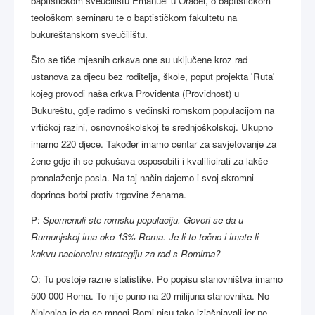
baptističkom sveučilištu Emanuel u Oradei, o baptističkom
teološkom seminaru te o baptističkom fakultetu na
bukureštanskom sveučilištu.
Što se tiče mjesnih crkava one su uključene kroz rad
ustanova za djecu bez roditelja, škole, poput projekta 'Ruta'
kojeg provodi naša crkva Providenta (Providnost) u
Bukureštu, gdje radimo s većinski romskom populacijom na
vrtićkoj razini, osnovnoškolskoj te srednjoškolskoj. Ukupno
imamo 220 djece. Također imamo centar za savjetovanje za
žene gdje ih se pokušava osposobiti i kvalificirati za lakše
pronalaženje posla. Na taj način dajemo i svoj skromni
doprinos borbi protiv trgovine ženama.
P:
Spomenuli ste romsku populaciju. Govori se da u
Rumunjskoj ima oko 13% Roma. Je li to točno i imate li
kakvu nacionalnu strategiju za rad s Romima?
O: Tu postoje razne statistike. Po popisu stanovništva imamo
500 000 Roma. To nije puno na 20 milijuna stanovnika. No
činjenica je da se mnogi Romi nisu tako izjašnjavali jer ne