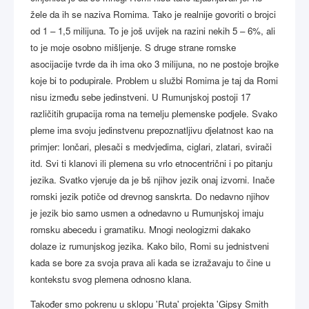
žele da ih se naziva Romima. Tako je realnije govoriti o brojci
od 1 – 1,5 milijuna. To je još uvijek na razini nekih 5 – 6%, ali
to je moje osobno mišljenje. S druge strane romske
asocijacije tvrde da ih ima oko 3 milijuna, no ne postoje brojke
koje bi to podupirale. Problem u službi Romima je taj da Romi
nisu između sebe jedinstveni. U Rumunjskoj postoji 17
različitih grupacija roma na temelju plemenske podjele. Svako
pleme ima svoju jedinstvenu prepoznatljivu djelatnost kao na
primjer: lončari, plesači s medvjedima, ciglari, zlatari, svirači
itd. Svi ti klanovi ili plemena su vrlo etnocentrični i po pitanju
jezika. Svatko vjeruje da je bš njihov jezik onaj izvorni. Inače
romski jezik potiče od drevnog sanskrta. Do nedavno njihov
je jezik bio samo usmen a odnedavno u Rumunjskoj imaju
romsku abecedu i gramatiku. Mnogi neologizmi dakako
dolaze iz rumunjskog jezika. Kako bilo, Romi su jednistveni
kada se bore za svoja prava ali kada se izražavaju to čine u
kontekstu svog plemena odnosno klana.
Također smo pokrenu u sklopu 'Ruta' projekta 'Gipsy Smith