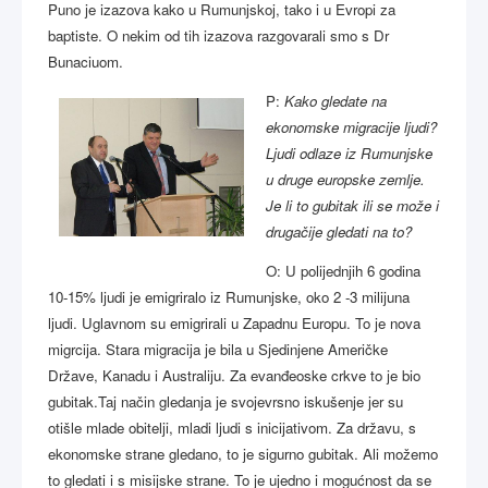
Puno je izazova kako u Rumunjskoj, tako i u Evropi za
baptiste. O nekim od tih izazova razgovarali smo s Dr
Bunaciuom.
P:
Kako gledate na
ekonomske migracije ljudi?
Ljudi odlaze iz Rumunjske
u druge europske zemlje.
Je li to gubitak ili se može i
drugačije gledati na to?
O: U polijednjih 6 godina
10-15% ljudi je emigriralo iz Rumunjske, oko 2 -3 milijuna
ljudi. Uglavnom su emigrirali u Zapadnu Europu. To je nova
migrcija. Stara migracija je bila u Sjedinjene Američke
Države, Kanadu i Australiju. Za evanđeoske crkve to je bio
gubitak.Taj način gledanja je svojevrsno iskušenje jer su
otišle mlade obitelji, mladi ljudi s inicijativom. Za državu, s
ekonomske strane gledano, to je sigurno gubitak. Ali možemo
to gledati i s misijske strane. To je ujedno i mogućnost da se