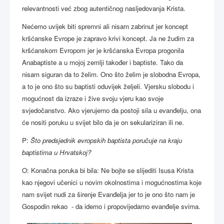
relevantnosti već zbog autentičnog nasljedovanja Krista.
Nećemo uvijek biti spremni ali nisam zabrinut jer koncept
kršćanske Evrope je zapravo krivi koncept. Ja ne žudim za
kršćanskom Evropom jer je kršćanska Evropa progonila
Anabaptiste a u mojoj zemlji također i baptiste. Tako da
nisam siguran da to želim. Ono što želim je slobodna Evropa,
a to je ono što su baptisti oduvijek željeli. Vjersku slobodu i
mogućnost da izraze i žive svoju vjeru kao svoje
svjedočanstvo. Ako vjerujemo da postoji sila u evanđelju, ona
će nositi poruku u svijet bilo da je on sekulariziran ili ne.
P:
Što predsjednik evropskih baptista poručuje na kraju
baptistima u Hrvatskoj?
O: Konačna poruka bi bila: Ne bojte se slijediti Isusa Krista
kao njegovi učenici u novim okolnostima i mogućnostima koje
nam svijet nudi za širenje Evanđelja jer to je ono što nam je
Gospodin rekao - da idemo i propovijedamo evanđelje svima.