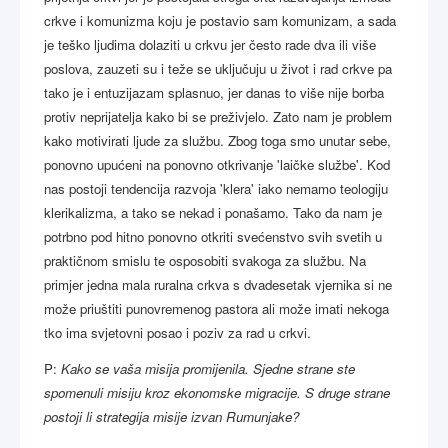
crkve i komunizma koju je postavio sam komunizam, a sada
je teško ljudima dolaziti u crkvu jer često rade dva ili više
poslova, zauzeti su i teže se uključuju u život i rad crkve pa
tako je i entuzijazam splasnuo, jer danas to više nije borba
protiv neprijatelja kako bi se preživjelo. Zato nam je problem
kako motivirati ljude za službu. Zbog toga smo unutar sebe,
ponovno upućeni na ponovno otkrivanje 'laičke službe'. Kod
nas postoji tendencija razvoja 'klera' iako nemamo teologiju
klerikalizma, a tako se nekad i ponašamo. Tako da nam je
potrbno pod hitno ponovno otkriti svećenstvo svih svetih u
praktičnom smislu te osposobiti svakoga za službu. Na
primjer jedna mala ruralna crkva s dvadesetak vjernika si ne
može priuštiti punovremenog pastora ali može imati nekoga
tko ima svjetovni posao i poziv za rad u crkvi.
P:
Kako se vaša misija promijenila. Sjedne strane ste
spomenuli misiju kroz ekonomske migracije. S druge strane
postoji li strategija misije izvan Rumunjake?