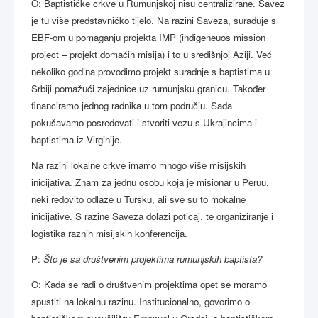
O: Baptističke crkve u Rumunjskoj nisu centralizirane. Savez
je tu više predstavničko tijelo. Na razini Saveza, surađuje s
EBF-om u pomaganju projekta IMP (indigeneuos mission
project – projekt domaćih misija) i to u središnjoj Aziji. Već
nekoliko godina provodimo projekt suradnje s baptistima u
Srbiji pomažući zajednice uz rumunjsku granicu. Također
financiramo jednog radnika u tom području. Sada
pokušavamo posredovati i stvoriti vezu s Ukrajincima i
baptistima iz Virginije.
Na razini lokalne crkve imamo mnogo više misijskih
inicijativa. Znam za jednu osobu koja je misionar u Peruu,
neki redovito odlaze u Tursku, ali sve su to mokalne
inicijative. S razine Saveza dolazi poticaj, te organiziranje i
logistika raznih misijskih konferencija.
P:
Što je sa društvenim projektima rumunjskih baptista?
O: Kada se radi o društvenim projektima opet se moramo
spustiti na lokalnu razinu. Institucionalno, govorimo o