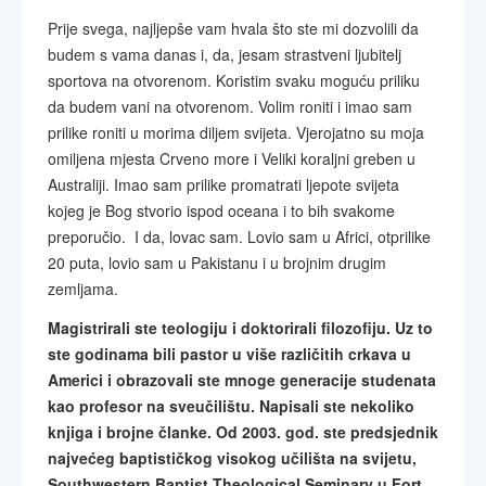
Prije svega, najljepše vam hvala što ste mi dozvolili da
budem s vama danas i, da, jesam strastveni ljubitelj
sportova na otvorenom. Koristim svaku moguću priliku
da budem vani na otvorenom. Volim roniti i imao sam
prilike roniti u morima diljem svijeta. Vjerojatno su moja
omiljena mjesta Crveno more i Veliki koraljni greben u
Australiji. Imao sam prilike promatrati ljepote svijeta
kojeg je Bog stvorio ispod oceana i to bih svakome
preporučio. I da, lovac sam. Lovio sam u Africi, otprilike
20 puta, lovio sam u Pakistanu i u brojnim drugim
zemljama.
Magistrirali ste teologiju i doktorirali filozofiju. Uz to
ste godinama bili pastor u više različitih crkava u
Americi i obrazovali ste mnoge generacije studenata
kao profesor na sveučilištu. Napisali ste nekoliko
knjiga i brojne članke. Od 2003. god. ste predsjednik
najvećeg baptističkog visokog učilišta na svijetu,
Southwestern Baptist Theological Seminary u Fort