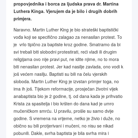
propovjednika i borca za ljudska prava dr. Martina
Luthera Kinga. Vjerujem da je bilo i drugih dobrih
primjera.
Naravno. Martin Luther King je bio strateški baptistički
vođa koji se specifično zalagao za nenasilan protest. To
je vrlo tipično za baptiste kroz godine. Smatramo da bi
svi trebali biti slobodni protestirati, reći vladi ili drugim
religijama ovo nije pravi put, ne idite njime, no to mora
biti nenasilan protest. Jer kad nasilje zavlada, ono vodi k
još većem nasilju. Baptisti su bili na čelu vjerskih
sloboda. Martin Luther King je izvstan primjer toga, no
ima ih još. Tijekom reformacije, prosječan životni vijek
anabaptista bio je 2 godine, tj. od dana kada je prihvatio
Krista za spasitelja i bio kršten do dana kad je umro
mučeničkom smrću. U pravilu, prošle su samo dvije
godine. S vremena na vrijeme, netko je živio i duže, no
obično su bili protjerivani i mučeni, no nisu se nikad
pobunili. Dakle, svrha baptista je bila svrha mira i