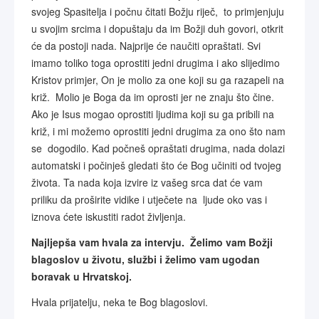
svojeg Spasitelja i počnu čitati Božju riječ, to primjenjuju
u svojim srcima i dopuštaju da im Božji duh govori, otkrit
će da postoji nada. Najprije će naučiti opraštati. Svi
imamo toliko toga oprostiti jedni drugima i ako slijedimo
Kristov primjer, On je molio za one koji su ga razapeli na
križ. Molio je Boga da im oprosti jer ne znaju što čine.
Ako je Isus mogao oprostiti ljudima koji su ga pribili na
križ, i mi možemo oprostiti jedni drugima za ono što nam
se dogodilo. Kad počneš opraštati drugima, nada dolazi
automatski i počinješ gledati što će Bog učiniti od tvojeg
života. Ta nada koja izvire iz vašeg srca dat će vam
priliku da proširite vidike i utječete na ljude oko vas i
iznova ćete iskustiti radot življenja.
Najljepša vam hvala za intervju. Želimo vam Božji
blagoslov u životu, službi i želimo vam ugodan
boravak u Hrvatskoj.
Hvala prijatelju, neka te Bog blagoslovi.