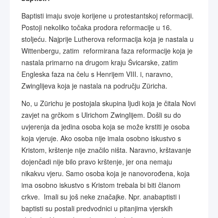
Baptisti imaju svoje korijene u protestantskoj reformaciji.
Postoji nekoliko točaka prodora reformacije u 16.
stoljeću. Najprije Lutherova reformacija koja je nastala u
Wittenbergu, zatim reformirana faza reformacije koja je
nastala primarno na drugom kraju Švicarske, zatim
Engleska faza na čelu s Henrijem VIII. i, naravno,
Zwinglijeva koja je nastala na području Züricha.
No, u Zürichu je postojala skupina ljudi koja je čitala Novi
zavjet na grčkom s Ulrichom Zwinglijem. Došli su do
uvjerenja da jedina osoba koja se može krstiti je osoba
koja vjeruje. Ako osoba nije imala osobno iskustvo s
Kristom, krštenje nije značilo ništa. Naravno, krštavanje
dojenčadi nije bilo pravo krštenje, jer ona nemaju
nikakvu vjeru. Samo osoba koja je nanovorođena, koja
ima osobno iskustvo s Kristom trebala bi biti članom
crkve. Imali su još neke značajke. Npr. anabaptisti i
baptisti su postali predvodnici u pitanjima vjerskih