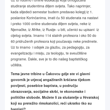
Uz to nudimo i online edukaciju koja omogućava
studiranje studentima diljem svijeta. Tako naprimjer,
kada slijedeći semestar budem predavao kolegij iz 1.
poslanice Korinćanima, imati ću 50 studenata na nastavi
i preko 1000 online studenata diljem svijeta, neke iz
Njemačke, iz Afrike, iz Rusije- u biti, učenici su upisani iz
cijelog svijeta. Imamo 114 stalnih profesora i oko 50 do
60 pridruženih profesora koji poučavaju neke predmete.
Uz to imamo i odsjek za glazbu, za pedagogiju, za
evangelizaciju i misiju, za teologiju, te sveučilišne
programe. Dakle, sve je to dio našeg baptističkog
učilišta.
Tema javne tribine u Čakovcu gdje ste vi glavni
govornik je utjecaj angažiranih kršćana tijekom
povijesti, posebice baptista, u području
obrazovanja, socijalne skrbi, te ekonomske i
političke slobode. Možete li za slušatelje u Hrvatskoj
koji su pretežito rimokatolici, reći ukratko tko su
baptisti?