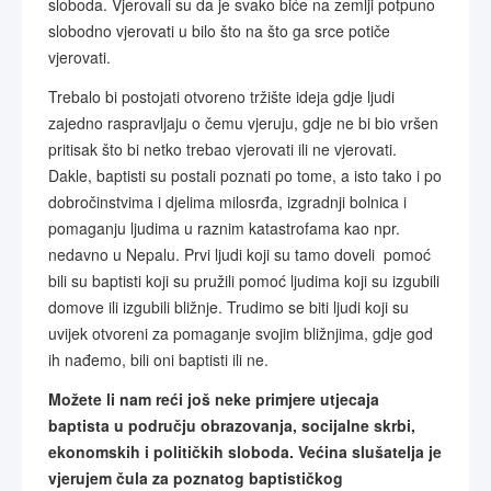
sloboda. Vjerovali su da je svako biće na zemlji potpuno
slobodno vjerovati u bilo što na što ga srce potiče
vjerovati.
Trebalo bi postojati otvoreno tržište ideja gdje ljudi
zajedno raspravljaju o čemu vjeruju, gdje ne bi bio vršen
pritisak što bi netko trebao vjerovati ili ne vjerovati.
Dakle, baptisti su postali poznati po tome, a isto tako i po
dobročinstvima i djelima milosrđa, izgradnji bolnica i
pomaganju ljudima u raznim katastrofama kao npr.
nedavno u Nepalu. Prvi ljudi koji su tamo doveli pomoć
bili su baptisti koji su pružili pomoć ljudima koji su izgubili
domove ili izgubili bližnje. Trudimo se biti ljudi koji su
uvijek otvoreni za pomaganje svojim bližnjima, gdje god
ih nađemo, bili oni baptisti ili ne.
Možete li nam reći još neke primjere utjecaja
baptista u području obrazovanja, socijalne skrbi,
ekonomskih i političkih sloboda. Većina slušatelja je
vjerujem čula za poznatog baptističkog