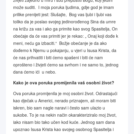
živjeti zajedno u miru i sud prepustiti Bogu, koji jedini
može suditi. I moja poruka ljudima, gdje god je imam
prilike prenijeti jest: Slušajte, Bog vas ljubi i ljubi vas
toliko da je poslao svojeg jedinorođenog Sina da umre
na križu za vas i ako ga primite kao svog Spasitelja, On
obećaje da će vas primiti jer je rekao: „ Onaj koji dođe k
meni, neću ga izbaciti.“ Božje obećanje je da ako
dođemo k Njemu u pokajanju, u vjeri u Isusa Krista, da
će nas prihvatiti i biti ćemo spašeni i biti će nam
oprošteno i živjeti ćemo sa svrhom i ne samo to, jednog
dana ćemo ići u nebo.
Kako je ova poruka promijenila vaš osobni život?
Ova poruka promijenila je moj osobni život. Odrastajući
kao dječak u Americi, nerado priznajem, ali moram biti
iskren, bio sam nagle naravi i često sam ulazio u
sukobe. To je na nekin način okarakteriziralo moj život,
iako nisam bio tako učen kod kuće. Jednog sam dana
upoznao Isusa Krista kao svojeg osobnog Spasitelja i