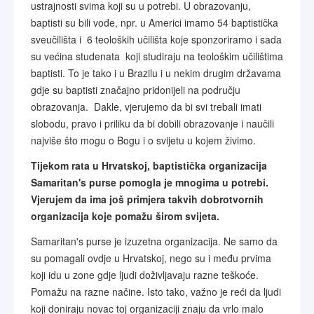
ustrajnosti svima koji su u potrebi. U obrazovanju,
baptisti su bili vođe, npr. u Americi imamo 54 baptistička
sveučilišta i 6 teoloških učilišta koje sponzoriramo i sada
su većina studenata koji studiraju na teološkim učilištima
baptisti. To je tako i u Brazilu i u nekim drugim državama
gdje su baptisti značajno pridonijeli na području
obrazovanja. Dakle, vjerujemo da bi svi trebali imati
slobodu, pravo i priliku da bi dobili obrazovanje i naučili
najviše što mogu o Bogu i o svijetu u kojem živimo.
Tijekom rata u Hrvatskoj, baptistička organizacija
Samaritan's purse pomogla je mnogima u potrebi.
Vjerujem da ima još primjera takvih dobrotvornih
organizacija koje pomažu širom svijeta.
Samaritan's purse je izuzetna organizacija. Ne samo da
su pomagali ovdje u Hrvatskoj, nego su i među prvima
koji idu u zone gdje ljudi doživljavaju razne teškoće.
Pomažu na razne načine. Isto tako, važno je reći da ljudi
koji doniraju novac toj organizaciji znaju da vrlo malo