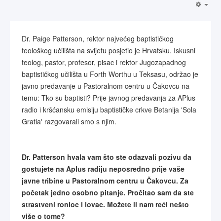
Dr. Paige Patterson, rektor najvećeg baptističkog
teološkog učilišta na svijetu posjetio je Hrvatsku. Iskusni
teolog, pastor, profesor, pisac i rektor Jugozapadnog
baptističkog učilišta u Forth Worthu u Teksasu, održao je
javno predavanje u Pastoralnom centru u Čakovcu na
temu: Tko su baptisti? Prije javnog predavanja za APlus
radio i kršćansku emisiju baptističke crkve Betanija 'Sola
Gratia' razgovarali smo s njim.
Dr. Patterson hvala vam što ste odazvali pozivu da
gostujete na Aplus radiju neposredno prije vaše
javne tribine u Pastoralnom centru u Čakovcu. Za
početak jedno osobno pitanje. Pročitao sam da ste
strastveni ronioc i lovac. Možete li nam reći nešto
više o tome?