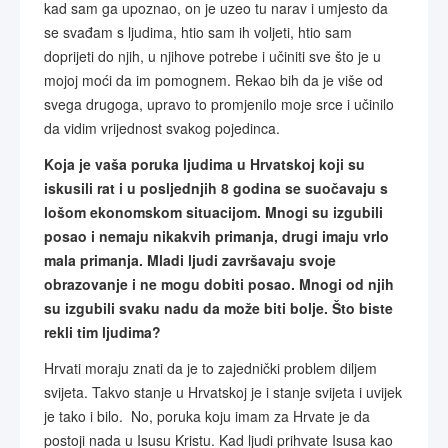
kad sam ga upoznao, on je uzeo tu narav i umjesto da
se svađam s ljudima, htio sam ih voljeti, htio sam
doprijeti do njih, u njihove potrebe i učiniti sve što je u
mojoj moći da im pomognem. Rekao bih da je više od
svega drugoga, upravo to promjenilo moje srce i učinilo
da vidim vrijednost svakog pojedinca.
Koja je vaša poruka ljudima u Hrvatskoj koji su
iskusili rat i u posljednjih 8 godina se suočavaju s
lošom ekonomskom situacijom. Mnogi su izgubili
posao i nemaju nikakvih primanja, drugi imaju vrlo
mala primanja. Mladi ljudi završavaju svoje
obrazovanje i ne mogu dobiti posao. Mnogi od njih
su izgubili svaku nadu da može biti bolje. Što biste
rekli tim ljudima?
Hrvati moraju znati da je to zajednički problem diljem
svijeta. Takvo stanje u Hrvatskoj je i stanje svijeta i uvijek
je tako i bilo. No, poruka koju imam za Hrvate je da
postoji nada u Isusu Kristu. Kad ljudi prihvate Isusa kao