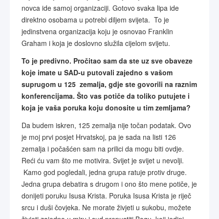
novca ide samoj organizaciji. Gotovo svaka lipa ide
direktno osobama u potrebi diljem svijeta. To je
jedinstvena organizacija koju je osnovao Franklin
Graham i koja je doslovno služila cijelom svijetu.
To je predivno. Pročitao sam da ste uz sve obaveze
koje imate u SAD-u putovali zajedno s vašom
suprugom u 125 zemalja, gdje ste govorili na raznim
konferencijama. Što vas potiče da toliko putujete i
koja je vaša poruka koju donosite u tim zemljama?
Da budem iskren, 125 zemalja nije točan podatak. Ovo
je moj prvi posjet Hrvatskoj, pa je sada na listi 126
zemalja i počašćen sam na prilici da mogu biti ovdje.
Reći ću vam što me motivira. Svijet je svijet u nevolji.
Kamo god pogledali, jedna grupa ratuje protiv druge.
Jedna grupa debatira s drugom i ono što mene potiče, je
donijeti poruku Isusa Krista. Poruka Isusa Krista je riječ
srcu i duši čovjeka. Ne morate živjeti u sukobu, možete