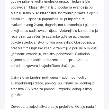
godine priče je vodila engleska grupa. Tjedan je bio
pposvećen 'blaženstvima' iz 5. poglavlja evanđelja po
Mateju. Kako bi se blaženstva što zornije prikazala djeci i
ostala im u sjećanju popraćena su primjerima iz
svakodnevnog života, događajima iz evanđelja i glumom
u kojima su sudjelovala i djeca. Večernji dio kampa bio je
rezerviran za večernje sastanke gdje se uz pjesme,
pokoje svjedočanstvo i prilog proslavljalo Gospodina, a
brat Matt iz Engleske imao je zanimljive poruke o milosti,
„jeftinom” evanđelju, vanjskoj pobožnosti. Slobodno
vrijeme se provodilo na bazenima u Lipiku, izletu u
prirodi, razgovoru i zajedničkom druženju.
Osim što su Englezi molitvama i radom pomogli u
evangeliziranju djece, pomogli su i financijski donirajući
sredstva OŠ Sirač za pomoć u izgradnji odbojkaškog
igrališta.
Devet dana zajedništva brzo je proletjelo. Ostaje nada i