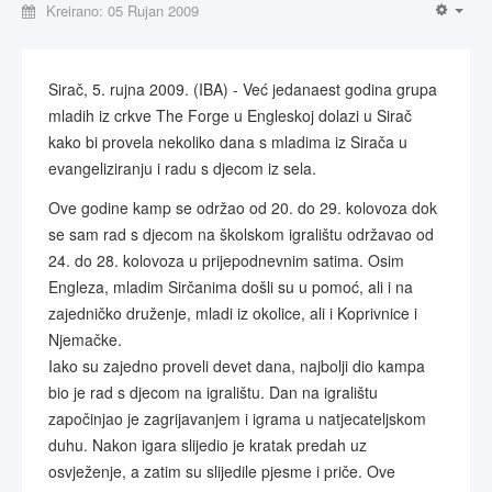
Kreirano: 05 Rujan 2009
Sirač, 5. rujna 2009. (IBA) - Već jedanaest godina grupa
mladih iz crkve The Forge u Engleskoj dolazi u Sirač
kako bi provela nekoliko dana s mladima iz Sirača u
evangeliziranju i radu s djecom iz sela.
Ove godine kamp se održao od 20. do 29. kolovoza dok
se sam rad s djecom na školskom igralištu održavao od
24. do 28. kolovoza u prijepodnevnim satima. Osim
Engleza, mladim Sirčanima došli su u pomoć, ali i na
zajedničko druženje, mladi iz okolice, ali i Koprivnice i
Njemačke.
Iako su zajedno proveli devet dana, najbolji dio kampa
bio je rad s djecom na igralištu. Dan na igralištu
započinjao je zagrijavanjem i igrama u natjecateljskom
duhu. Nakon igara slijedio je kratak predah uz
osvježenje, a zatim su slijedile pjesme i priče. Ove