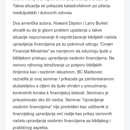
Takva situacija se pokazala katastrofalnom po pitanju
međuljudskih i duhovnih odnosa.
Dva američka autora, Howard Dayton i Larry Burket
shvatili su da je glavni problem upadanja u takve
situacije nepoznavanje ili nepridržavanje biblijskih načela
upravljanja financijama pa su pokrenuli udrugu
"Crown
Financial Ministries"
sa namjerom da educiraju ljude u
biblijskom pristupu upravljanja osobnim financijama. Na
osnovu njihovog istraživanja uz potporu biblijskih
činjenica kao i osobnim iskustvom, BC Mačkovec
razradila je ovaj seminar i prikazala ga zainteresiranom
slušateljstvu s ciljem da ljude ohrabri u preuzimanju
konkretnih koraka k financijskoj slobodi. Seminaru je
prisustvovalo oko 60 osoba. Seminar "Upravljanje
osobnim financijama" nije predviđen kao udžbenik iz
financijskog upravljanja već radije kao prikaz osnovnih
načela upravljanja osobnim financijama sa biblijskog i
praktičnog aspekta.