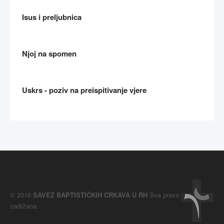
Isus i preljubnica
Njoj na spomen
Uskrs - poziv na preispitivanje vjere
© 2016
SAVEZ BAPTISTIČKIH CRKAVA U RH
Sva prava
zadržana.