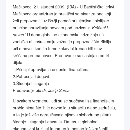
Mačkovec, 21. studeni 2009. (IBA) - U Baptističkoj crkvi
Mačkovec organiziran je praktični seminar za one koji
želi prepoznati i uz Božji pomoć primjenjivati biblijske
principe upravljanja novcem pod nazivom:
'Kršćani i
novac.'
U doba globalne ekonomske krize koja nije
zaobišla ni našu zemlju važno je prepoznati što Biblija
uči o novcu kao i o tome kakav bi trebao biti stav
kršćana prema novcu. Predavanje se sastojalo od tri
dijela:
1.Principi upravljanja osobnim financijama
2.Potrošnja i dugovi
3.Štednja i ulaganja
Predavač je bio
dr. Josip Surća
U svakom vremenu ljudi su se suočavali sa financijskim
problemima što ih je dovodilo u situaciju da se zadužuju,
a to je još više ograničavalo njihovu slobodu po pitanju
štednje, ulaganja i davanja. Danas, u globalnoj
ekonomskoj krizi taj fenomen je postao još izraženiji.