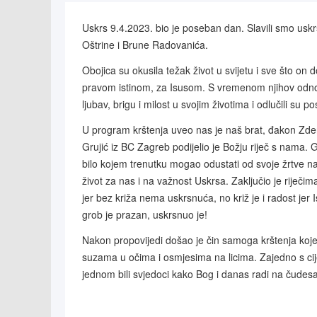
Uskrs 9.4.2023. bio je poseban dan. Slavili smo uskr
Oštrine i Brune Radovanića.
Obojica su okusila težak život u svijetu i sve što o
pravom istinom, za Isusom. S vremenom njihov odnos 
ljubav, brigu i milost u svojim životima i odlučili su p
U program krštenja uveo nas je naš brat, đakon Zde
Grujić iz BC Zagreb podijelio je Božju riječ s nama. G
bilo kojem trenutku mogao odustati od svoje žrtve na 
život za nas i na važnost Uskrsa. Zaključio je riječima 
jer bez križa nema uskrsnuća, no križ je i radost jer 
grob je prazan, uskrsnuo je!
Nakon propovijedi došao je čin samoga krštenja koje
suzama u očima i osmjesima na licima. Zajedno s cij
jednom bili svjedoci kako Bog i danas radi na čudesan 