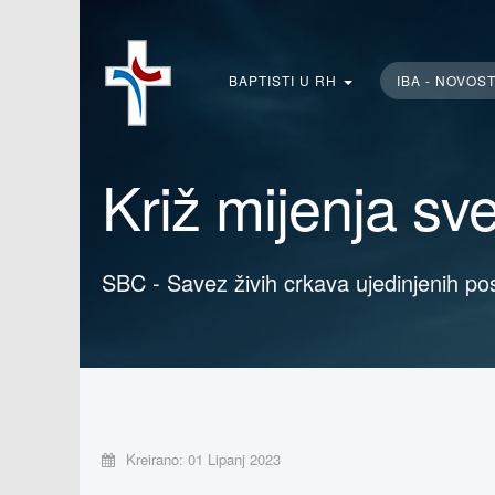
Traži...
BAPTISTI U RH
IBA - NOVOS
Križ mijenja sve
SBC - Savez živih crkava ujedinjenih po
Kreirano: 01 Lipanj 2023