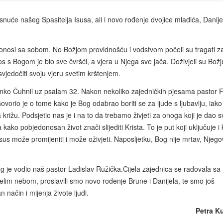
snuće našeg Spasitelja Isusa, ali i novo rođenje dvojice mladića, Danije
n donosi sa sobom. No Božjom providnošću i vodstvom počeli su tragati z
s Bogom je bio sve čvršći, a vjera u Njega sve jača. Doživjeli su Božj
osvjedočiti svoju vjeru svetim krštenjem.
nko Čuhnil uz psalam 32. Nakon nekoliko zajedničkih pjesama pastor Fi
ovorio je o tome kako je Bog odabrao boriti se za ljude s ljubavlju, iako
križu. Podsjetio nas je i na to da trebamo živjeti za onoga koji je dao s
kako pobjedonosan život znači slijediti Krista. To je put koji uključuje i k
Isus može promijeniti i može oživjeti. Naposljetku, Bog nije mrtav, Njego
g je vodio naš pastor Ladislav Ružička.Cijela zajednica se radovala sa
elim nebom, proslavili smo novo rođenje Brune i Danijela, te smo još
način i mijenja živote ljudi.
Petra K