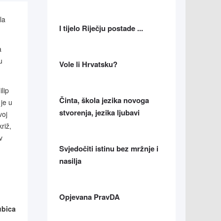
la
I tijelo Riječju postade ...
a
u
Vole li Hrvatsku?
lip
Činta, škola jezika novoga
 je u
stvorenja, jezika ljubavi
voj
riž,
v
Svjedočiti istinu bez mržnje i
nasilja
Opjevana PravDA
ubica