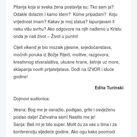
Pitanja koja si svaka žena postavlja su: Tko sam ja?
Odakle dolazim i kamo idem? Kome pripadam? Koju
vrijednost imam? Kakav je moj status? Ispunjavam li
neku višu svrhu? Ako odgovore na njih nađemo u Kristu
onda je naš život – Život u punini!
Cijeli vikend je bio mozaik pjesme, svjedočanstava,
moćnih poruka iz Božje Riječi, molitve, razgovora,
kreativnog stvaralaštva, ukusne hrane, šetnje uz more,
sklapanja novih prijateljstava. Dođi na IZVOR i iduće
godine!
Edita Turinski
Dojmovi sudionica:
Vesna: Bog me je osnažio, podigao, grlio i osvježenu
poslao dalje! Zahvalna sam! Nasitio me je!
Sanja: Baš mi je bilo super. Molit ću za vas u tima i za
konferenciju sljedeće godine. Ako ogu kako poomoći