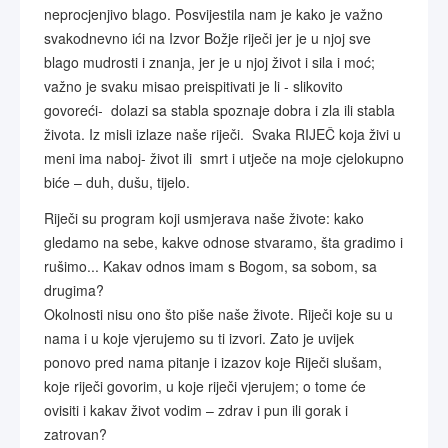
neprocjenjivo blago. Posvijestila nam je kako je važno
svakodnevno ići na Izvor Božje riječi jer je u njoj sve
blago mudrosti i znanja, jer je u njoj život i sila i moć;
važno je svaku misao preispitivati je li - slikovito
govoreći- dolazi sa stabla spoznaje dobra i zla ili stabla
života. Iz misli izlaze naše riječi. Svaka RIJEČ koja živi u
meni ima naboj- život ili smrt i utječe na moje cjelokupno
biće – duh, dušu, tijelo.
Riječi su program koji usmjerava naše živote: kako
gledamo na sebe, kakve odnose stvaramo, šta gradimo i
rušimo... Kakav odnos imam s Bogom, sa sobom, sa
drugima?
Okolnosti nisu ono što piše naše živote. Riječi koje su u
nama i u koje vjerujemo su ti izvori. Zato je uvijek
ponovo pred nama pitanje i izazov koje Riječi slušam,
koje riječi govorim, u koje riječi vjerujem; o tome će
ovisiti i kakav život vodim – zdrav i pun ili gorak i
zatrovan?