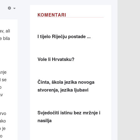
KOMENTARI
v, ali
I tijelo Riječju postade ...
e bila
Vole li Hrvatsku?
anje
i se
Činta, škola jezika novoga
o
stvorenja, jezika ljubavi
av
Svjedočiti istinu bez mržnje i
prvo
nasilja
ako
 je
vo