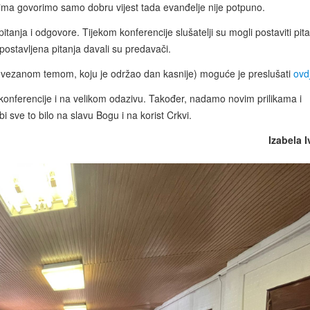
judima govorimo samo dobru vijest tada evanđelje nije potpuno.
itanja i odgovore. Tijekom konferencije slušatelji su mogli postaviti pit
a postavljena pitanja davali su predavači.
ovezanom temom, koju je održao dan kasnije) moguće je preslušati
ovd
onferencije i na velikom odazivu. Također, nadamo novim prilikama i
 sve to bilo na slavu Bogu i na korist Crkvi.
Izabela I