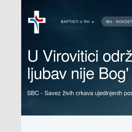
Traži...
BAPTISTI U RH
IBA - NOVOS
U Virovitici odr
ljubav nije Bog'
SBC - Savez živih crkava ujedinjenih po