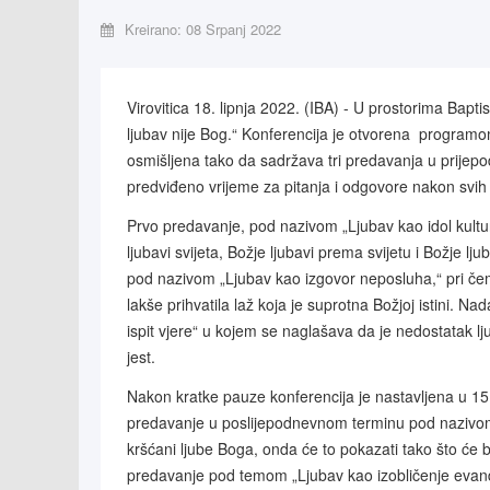
Kreirano: 08 Srpanj 2022
Virovitica 18. lipnja 2022. (IBA) - U prostorima Bapti
ljubav nije Bog.“ Konferencija je otvorena programo
osmišljena tako da sadržava tri predavanja u prije
predviđeno vrijeme za pitanja i odgovore nakon svih
Prvo predavanje, pod nazivom „Ljubav kao idol kulture
ljubavi svijeta, Božje ljubavi prema svijetu i Božje
pod nazivom „Ljubav kao izgovor neposluha,“ pri čemu
lakše prihvatila laž koja je suprotna Božjoj istini. N
ispit vjere“ u kojem se naglašava da je nedostatak lj
jest.
Nakon kratke pauze konferencija je nastavljena u 15
predavanje u poslijepodnevnom terminu pod nazivom „
kršćani ljube Boga, onda će to pokazati tako što će bi
predavanje pod temom „Ljubav kao izobličenje evanđ