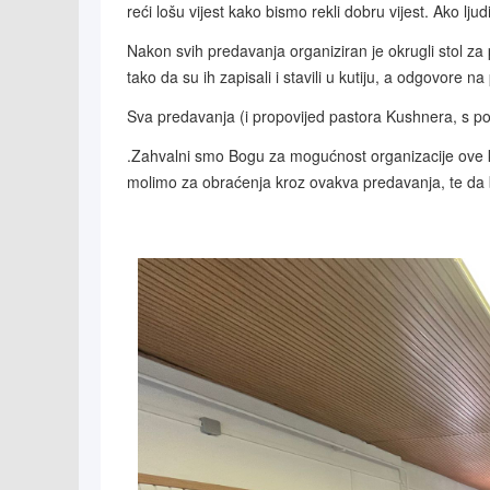
reći lošu vijest kako bismo rekli dobru vijest. Ako l
Nakon svih predavanja organiziran je okrugli stol za p
tako da su ih zapisali i stavili u kutiju, a odgovore n
Sva predavanja (i propovijed pastora Kushnera, s p
.Zahvalni smo Bogu za mogućnost organizacije ove k
molimo za obraćenja kroz ovakva predavanja, te da bi