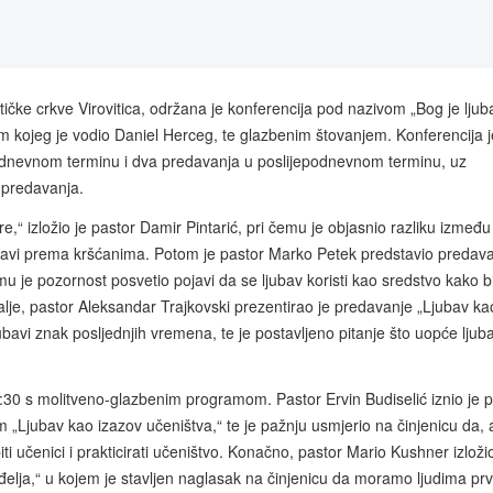
stičke crkve Virovitica, održana je konferencija pod nazivom „Bog je ljuba
m kojeg je vodio Daniel Herceg, te glazbenim štovanjem. Konferencija j
podnevnom terminu i dva predavanja u poslijepodnevnom terminu, uz
 predavanja.
,“ izložio je pastor Damir Pintarić, pri čemu je objasnio razliku između
 ljubavi prema kršćanima. Potom je pastor Marko Petek predstavio predav
 je pozornost posvetio pojavi da se ljubav koristi kao sredstvo kako b
adalje, pastor Aleksandar Trajkovski prezentirao je predavanje „Ljubav ka
ubavi znak posljednjih vremena, te je postavljeno pitanje što uopće ljub
:30 s molitveno-glazbenim programom. Pastor Ervin Budiselić iznio je 
Ljubav kao izazov učeništva,“ te je pažnju usmjerio na činjenicu da, 
ti učenici i prakticirati učeništvo. Konačno, pastor Mario Kushner izložio
elja,“ u kojem je stavljen naglasak na činjenicu da moramo ljudima pr