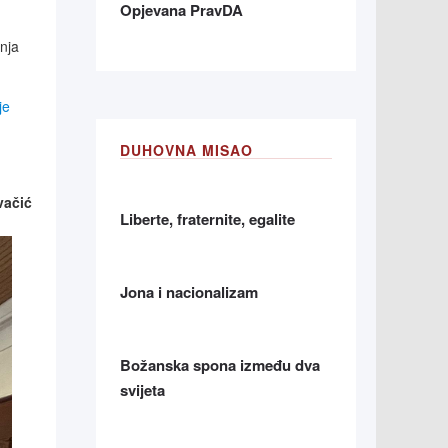
Opjevana PravDA
anja
je
DUHOVNA MISAO
vačić
Liberte, fraternite, egalite
Jona i nacionalizam
Božanska spona između dva
svijeta