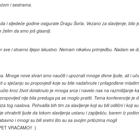
raćom i sestrama.
 da i sljedeće godine osigurate Dragu Šorla. Vezano za slavljenje, bilo j
 želim da smo još glasniji.
er sve i stvarno lijepo iskustvo. Nemam nikakvu primjedbu. Nadam se d
na. Mnoge nove stvari smo naučili i upoznali mnoge divne ljude, ali i učvr
ati u sjećanju su propovjedi koje su bile nadahnute i prilagođene mladim
aučio kroz život dotaknulo je mnoga srca i navelo nas na razmišljanje k
propovijed nije bila preduga pa se moglo pratiti. Tema konferencije je d
iza tog naslova. Pohvalila bih tim za slavljenje koji su bili odlični i koji s
 je ohrabriti ljude da tokom slavljenja ustanu i zaplješću, barem iz pošt
bavno i mnogi su bili sretni što su sa svojim prilozima mogli
PET VRAĆAMO!! :)