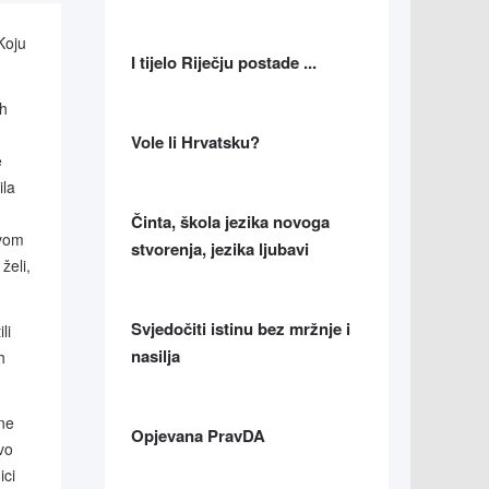
Koju
I tijelo Riječju postade ...
ih
Vole li Hrvatsku?
e
ila
Činta, škola jezika novoga
ovom
stvorenja, jezika ljubavi
želi,
Svjedočiti istinu bez mržnje i
li
nasilja
h
vne
Opjevana PravDA
vo
ici