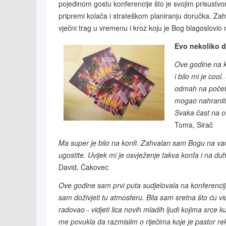
pojedinom gostu konferencije što je svojim prisustvo
pripremi kolača i strateškom planiranju doručka. Zah
vječni trag u vremenu i kroz koju je Bog blagoslovio 
Evo nekoliko d
Ove godine na k
i bilo mi je cool
odmah na početk
mogao nahraniti
Svaka čast na or
Toma, Sirač
Ma super je bilo na konfi. Zahvalan sam Bogu na vam
ugostite. Uvijek mi je osvježenje takva konfa i na du
David, Čakovec
Ove godine sam prvi puta sudjelovala na konferencij
sam doživjeti tu atmosferu. Bila sam sretna što ću vidj
radovao - vidjeti lica novih mladih ljudi kojima srce 
me povukla da razmislim o riječima koje je pastor 