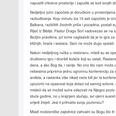
napustili crkvene prostorije i zaputile se kod svojih
Nedjeljno jutro započelo je doručkom u prostorijama i
razbuđivanja. Koju minutu iza 10 sati započelo je izra
Balkana, različitih životnih priča i pozadina, postali
Riječ iz Biblije. Pastor Drago Šorl nadovezao se na s
Božjim pravilima, pri tome naglasivši da je to igra za
bližnjih, braće i sestara. Sam ne može dugo opstati.
Nakon nedjeljnog ručka u restoranu, mladi su se opet vr
društvenu igru i dovršiti kolače koji su ostali. Rasta
dana, a ako Bog da, i ranije. No ono što nam može uv
nebesima priprema jednu ogromnu konferenciju za sve 
anđela, a rastanka više nikad neće biti jer ta konfere
upozorio na opasnost koja dolazi od samog sotone, a
misleći da se možeš sutra odazvati na Njegov poziv.
iduće godine, no u krajnjem slučaju, svi vjerni susre
vrijedi živjeti. Jesi li prihvatio svoju pozivnicu?
Mladi mošćeničke zajednice zahvalni su Bogu što ih