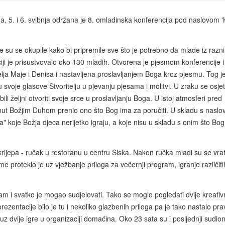
, 5. i 6. svibnja održana je 8. omladinska konferencija pod naslovom '
 su se okupile kako bi pripremile sve što je potrebno da mlade iz razn
i je prisustvovalo oko 130 mladih. Otvorena je pjesmom konferencije i
ja Maje i Denisa i nastavljena proslavljanjem Boga kroz pjesmu. Tog j
u svoje glasove Stvoritelju u pjevanju pjesama i molitvi. U zraku se osjet
ili željni otvoriti svoje srce u proslavljanju Boga. U istoj atmosferi pred
hnut Božjim Duhom prenio ono što Bog ima za poručiti. U skladu s nasl
 koje Božja djeca nerijetko igraju, a koje nisu u skladu s onim što Bog 
 okrijepa - ručak u restoranu u centru Siska. Nakon ručka mladi su se vrati
 proteklo je uz vježbanje priloga za večernji program, igranje različiti
am i svatko je mogao sudjelovati. Tako se moglo pogledati dvije kreati
rezentacije bilo je tu i nekoliko glazbenih priloga pa je tako nastalo pra
uz dvije igre u organizaciji domaćina. Oko 23 sata su i posljednji sudion