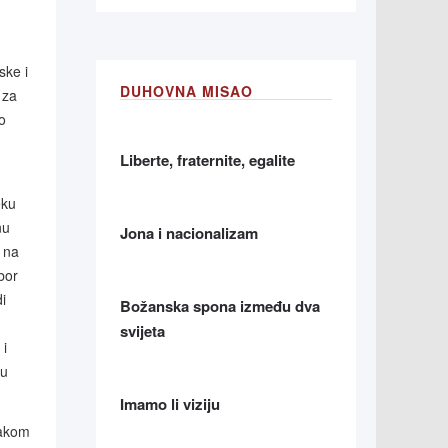
ske i
DUHOVNA MISAO
 za
o
Liberte, fraternite, egalite
eku
nu
Jona i nacionalizam
 na
bor
i
Božanska spona između dva
svijeta
 i
ju
Imamo li viziju
vakom