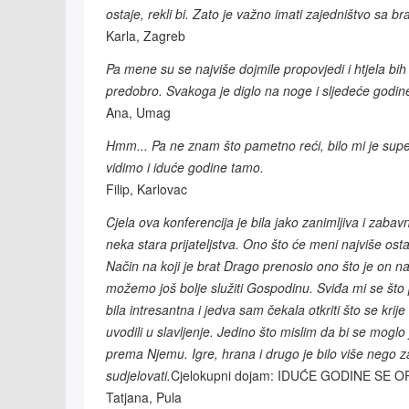
ostaje, rekli bi. Zato je važno imati zajedništvo sa b
Karla, Zagreb
Pa mene su se najviše dojmile propovjedi i htjela bih
predobro. Svakoga je diglo na noge i sljedeće godine
Ana, Umag
Hmm... Pa ne znam što pametno reći, bilo mi je sup
vidimo i iduće godine tamo.
Filip, Karlovac
Cjela ova konferencija je bila jako zanimljiva i zabav
neka stara prijateljstva. Ono što će meni najviše ost
Način na koji je brat Drago prenosio ono što je on n
možemo još bolje služiti Gospodinu. Sviđa mi se što 
bila intresantna i jedva sam čekala otkriti što se krije 
uvodili u slavljenje. Jedino što mislim da bi se moglo
prema Njemu. Igre, hrana i drugo je bilo više nego za
sudjelovati.
Cjelokupni dojam: IDUĆE GODINE SE O
Tatjana, Pula