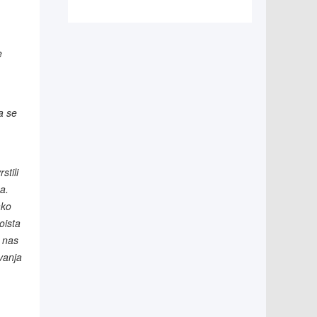
e
a se
stili
a.
ako
oista
u nas
ovanja