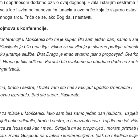
m i doprinosom dodatno oživio ovaj događaj. Hvala i starijim sestrama 
vala ide i svim neimenovanim junacima ove priče koja je sigurno ostavi
mnoga srca. Priča će se, ako Bog da, i nastaviti.
ojmova s konferencije:
onferenciji u Mošćenici bilo mi je super. Bio sam jedan dan, samo u su
. Slavljenje je bilo prva liga. Ekipa za slavljenje je stvarno podigla atmos
u jutarnje službe. Brat Drago je imao stvarno jasnu propovijed. Svatk
. Hrana je bila odlična. Poručio bih svakome da ubuduće dođe na konf
ganizaciji.
a, braćo i sestre, i hvala vam što nas svaki put ugodno iznenadite i
hovnu izgradnju. Baš ste super. Rasturate.
i za mlade u Mošćenici. Iako sam bila samo jedan dan (subotu), uspjel
eti neke prijatelje, braću i sestre, a i upoznati nove. Taj dio me još viš
kuca za Isusa baš kao i meni. Svidjela mi se propovijed i moram priznati
rekao. Hvala Gospodu na ovakvim konferencijama. Ipak na mladima svije