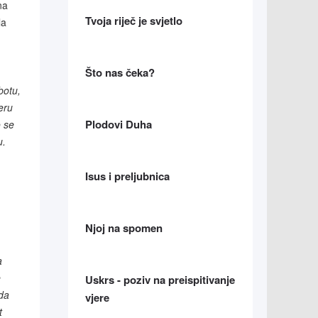
na
Tvoja riječ je svjetlo
la
Što nas čeka?
botu,
feru
Plodovi Duha
o se
u.
Isus i preljubnica
Njoj na spomen
a
e
Uskrs - poziv na preispitivanje
 da
vjere
t