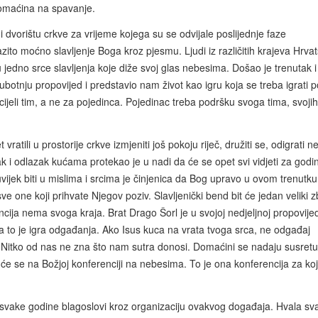
 domaćina na spavanje.
 dvorištu crkve za vrijeme kojega su se odvijale poslijednje faze
zito moćno slavljenje Boga kroz pjesmu. Ljudi iz različitih krajeva Hrvat
 su jedno srce slavljenja koje diže svoj glas nebesima. Došao je trenutak i
ubotnju propovijed i predstavio nam život kao igru koja se treba igrati p
 cijeli tim, a ne za pojedinca. Pojedinac treba podršku svoga tima, svojih
atili u prostorije crkve izmjeniti još pokoju riječ, družiti se, odigrati n
nak i odlazak kućama protekao je u nadi da će se opet svi vidjeti za godi
ijek biti u mislima i srcima je činjenica da Bog upravo u ovom trenutku
one koji prihvate Njegov poziv. Slavljenički bend bit će jedan veliki z
ncija nema svoga kraja. Brat Drago Šorl je u svojoj nedjeljnoj propovijed
 to je igra odgađanja. Ako Isus kuca na vrata tvoga srca, ne odgađaj
 Nitko od nas ne zna što nam sutra donosi. Domaćini se nadaju susretu
t će se na Božjoj konferenciji na nebesima. To je ona konferencija za ko
 svake godine blagoslovi kroz organizaciju ovakvog događaja. Hvala s