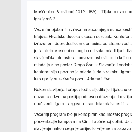
Mošćenica, 6. svibanj 2012. (IBA) – Tijekom dva dana
igru igraš'?
Već s ranojutarnjim zrakama subotnjega sunca sestre
krajeva Hrvatske dočeka ukusan doručak. Konferencij
izraženom dobrodošlicom domaćina od strane voditel
jutra cijela Mošćenica mogla čuti kako mladi ljudi diž
slavljenička atmosfera i povezanost svih onih koji su b
mlade je stao pastor Drago Šorl iz Slovenije i nada
konferencije upoznao je mlade ljude s raznim "igrama"
kao npr. igra skrivača poput Adama i Eve.
Nakon slavljenja i propovijedi uslijedila je i tjelesna
nazad u crkvu na poslijepodnevno druženje. To vrijeme
društvenih igara, razgovore, sportske aktivnosti i sl.
Večernji program bio je koncipiran kao mozaik progr
prezentacije kampova na Činti i u Zelenoj dolini. Uz p
slavljenje nakon čega je uslijedilo vrijeme za zabavu 