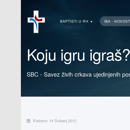
Traži...
BAPTISTI U RH
IBA - NOVOS
Koju igru igraš?
SBC - Savez živih crkava ujedinjenih po
Kreirano: 14 Svibanj 2012