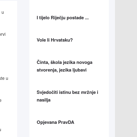
 u
I tijelo Riječju postade ...
rvi
Vole li Hrvatsku?
,
Činta, škola jezika novoga
stvorenja, jezika ljubavi
ste u
Svjedočiti istinu bez mržnje i
nasilja
e
Opjevana PravDA
u