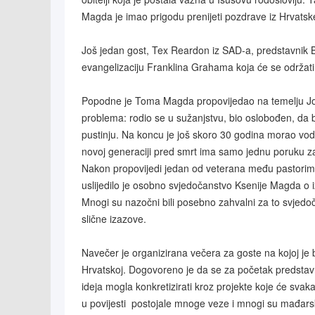
Magda je imao prigodu prenijeti pozdrave iz Hrvatske i
Još jedan gost, Tex Reardon iz SAD-a, predstavnik Bi
evangelizaciju Franklina Grahama koja će se održati 
Popodne je Toma Magda propovijedao na temelju Jošue
problema: rodio se u sužanjstvu, bio oslobođen, da 
pustinju. Na koncu je još skoro 30 godina morao vodi
novoj generaciji pred smrt ima samo jednu poruku za
Nakon propovijedi jedan od veterana među pastorim
uslijedilo je osobno svjedočanstvo Ksenije Magda o 
Mnogi su nazočni bili posebno zahvalni za to svjedoča
slične izazove.
Navečer je organizirana večera za goste na kojoj je
Hrvatskoj. Dogovoreno je da se za početak predsta
ideja mogla konkretizirati kroz projekte koje će svaka 
u povijesti postojale mnoge veze i mnogi su mađarsk