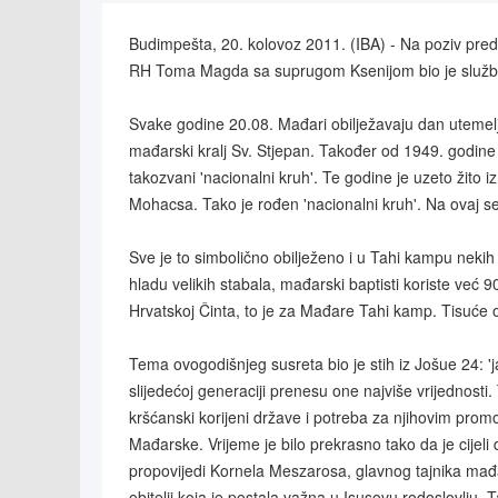
Budimpešta, 20. kolovoz 2011. (IBA) - Na poziv pre
RH Toma Magda sa suprugom Ksenijom bio je službe
Svake godine 20.08. Mađari obilježavaju dan utemelj
mađarski kralj Sv. Stjepan. Također od 1949. godine
takozvani 'nacionalni kruh'. Te godine je uzeto žito
Mohacsa. Tako je rođen 'nacionalni kruh'. Na ovaj se
Sve je to simbolično obilježeno i u Tahi kampu neki
hladu velikih stabala, mađarski baptisti koriste već 
Hrvatskoj Činta, to je za Mađare Tahi kamp. Tisuće o
Tema ovogodišnjeg susreta bio je stih iz Jošue 24: 'ja
slijedećoj generaciji prenesu one najviše vrijednosti.
kršćanski korijeni države i potreba za njihovim promov
Mađarske. Vrijeme je bilo prekrasno tako da je cijeli 
propovijedi Kornela Meszarosa, glavnog tajnika mađar
obitelji koja je postala važna u Isusovu rodoslovlju