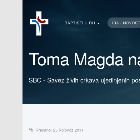
Traži...
BAPTISTI U RH
IBA - NOVOS
Toma Magda na
SBC - Savez živih crkava ujedinjenih po
Kreirano: 25 Kolovoz 2011