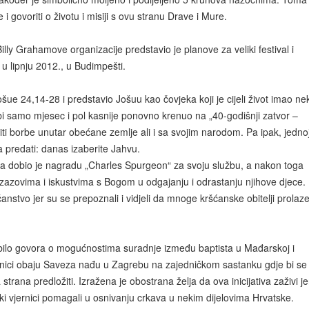
 govoriti o životu i misiji s ovu stranu Drave i Mure.
lly Grahamove organizacije predstavio je planove za veliki festival i
u lipnju 2012., u Budimpešti.
 24,14-28 i predstavio Jošuu kao čovjeka koji je cijeli život imao ne
bi samo mjesec i pol kasnije ponovno krenuo na „40-godišnji zatvor –
ti borbe unutar obećane zemlje ali i sa svojim narodom. Pa ipak, jedno
 predati: danas izaberite Jahvu.
a dobio je nagradu „Charles Spurgeon“ za svoju službu, a nakon toga
izazovima i iskustvima s Bogom u odgajanju i odrastanju njihove djece.
nstvo jer su se prepoznali i vidjeli da mnoge kršćanske obitelji prolaz
 bilo govora o mogućnostima suradnje između baptista u Mađarskoj i
vnici obaju Saveza nađu u Zagrebu na zajedničkom sastanku gdje bi se
strana predložiti. Izražena je obostrana želja da ova inicijativa zaživi je
i vjernici pomagali u osnivanju crkava u nekim dijelovima Hrvatske.