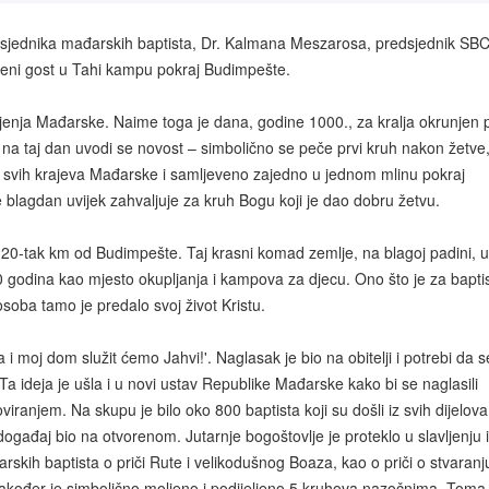
dsjednika mađarskih baptista, Dr. Kalmana Meszarosa, predsjednik SBC
ni gost u Tahi kampu pokraj Budimpešte.
enja Mađarske. Naime toga je dana, godine 1000., za kralja okrunjen p
 na taj dan uvodi se novost – simbolično se peče prvi kruh nakon žetve
 iz svih krajeva Mađarske i samljeveno zajedno u jednom mlinu pokraj
 blagdan uvijek zahvaljuje za kruh Bogu koji je dao dobru žetvu.
h 20-tak km od Budimpešte. Taj krasni komad zemlje, na blagoj padini, u
90 godina kao mjesto okupljanja i kampova za djecu. Ono što je za bapti
soba tamo je predalo svoj život Kristu.
 i moj dom služit ćemo Jahvi!'. Naglasak je bio na obitelji i potrebi da s
 Ta ideja je ušla i u novi ustav Republike Mađarske kako bi se naglasili
iranjem. Na skupu je bilo oko 800 baptista koji su došli iz svih dijelova
događaj bio na otvorenom. Jutarnje bogoštovlje je proteklo u slavljenju i
skih baptista o priči Rute i velikodušnog Boaza, kao o priči o stvaranj
. Također je simbolično moljeno i podijeljeno 5 kruhova nazočnima. Toma