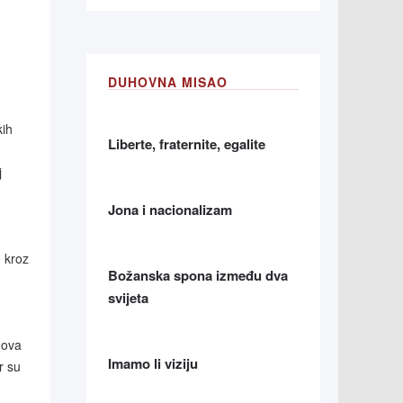
DUHOVNA MISAO
kih
Liberte, fraternite, egalite
j
Jona i nacionalizam
e kroz
Božanska spona između dva
svijeta
 ova
Imamo li viziju
r su