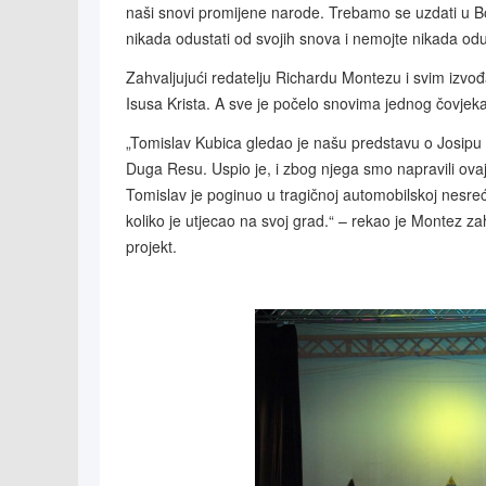
naši snovi promijene narode. Trebamo se uzdati u B
nikada odustati od svojih snova i nemojte nikada odu
Zahvaljujući redatelju Richardu Montezu i svim izvođač
Isusa Krista. A sve je počelo snovima jednog čovjek
„Tomislav Kubica gledao je našu predstavu o Josipu 
Duga Resu. Uspio je, i zbog njega smo napravili ovaj 
Tomislav je poginuo u tragičnoj automobilskoj nesre
koliko je utjecao na svoj grad.“ – rekao je Montez zah
projekt.