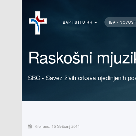
Traži...
BAPTISTI U RH
IBA - NOVOS
Raskošni mjuzik
SBC - Savez živih crkava ujedinjenih po
Kreirano: 15 Svibanj 2011