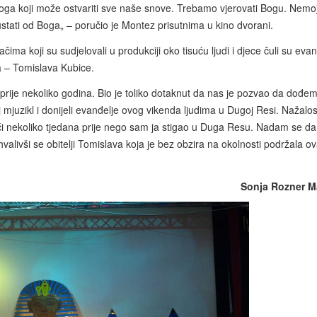
oga koji može ostvariti sve naše snove. Trebamo vjerovati Bogu. Nemo
stati od Boga„ – poručio je Montez prisutnima u kino dvorani.
ima koji su sudjelovali u produkciji oko tisuću ljudi i djece čuli su evan
a – Tomislava Kubice.
prije nekoliko godina. Bio je toliko dotaknut da nas je pozvao da dođe
mjuzikl i donijeli evanđelje ovog vikenda ljudima u Dugoj Resi. Nažalos
ći nekoliko tjedana prije nego sam ja stigao u Duga Resu. Nadam se da
valivši se obitelji Tomislava koja je bez obzira na okolnosti podržala ov
Sonja Rozner M