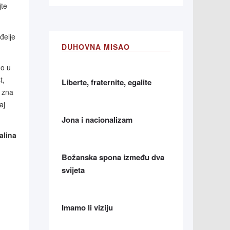
jte
đelje
DUHOVNA MISAO
mo u
t,
Liberte, fraternite, egalite
 zna
aj
Jona i nacionalizam
alina
Božanska spona između dva
svijeta
Imamo li viziju