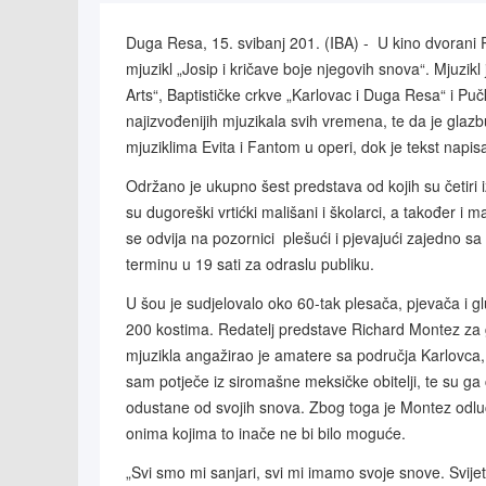
Duga Resa, 15. svibanj 201. (IBA) - U kino dvorani P
mjuzikl „Josip i kričave boje njegovih snova“. Mjuzi
Arts“, Baptističke crkve „Karlovac i Duga Resa“ i Pu
najizvođenijih mjuzikala svih vremena, te da je gla
mjuziklima Evita i Fantom u operi, dok je tekst napi
Održano je ukupno šest predstava od kojih su četiri
su dugoreški vrtićki mališani i školarci, a također i 
se odvija na pozornici plešući i pjevajući zajedno 
terminu u 19 sati za odraslu publiku.
U šou je sudjelovalo oko 60-tak plesača, pjevača i gl
200 kostima. Redatelj predstave Richard Montez za gl
mjuzikla angažirao je amatere sa područja Karlovc
sam potječe iz siromašne meksičke obitelji, te su ga 
odustane od svojih snova. Zbog toga je Montez odluč
onima kojima to inače ne bi bilo moguće.
„Svi smo mi sanjari, svi mi imamo svoje snove. Svijet