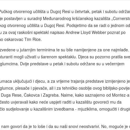
učkog otvorenog učilišta u Dugoj Resi u četvrtak, petak i subotu održa
kl je postavljen u suradnji Međunarodnog kršćanskog kazališta „Corners
čkog otvorenog učilišta u Dugoj Resi. Podsjetimo da se radi o jednom o
zbu za ovaj raskošni spektakl napisao Andrew Lloyd Webber poznat po
sao oskarovac Tim Rice.
 izvedene u jutarnjim terminima te su bile namijenjene za one najmlađe
maturanti mogli uživati u šarenom spektaklu. Djeca su pozorno pratila sve
sa glumcima. Dvije predstave u petak i subotu održane su u večernjem
umaca uključujući i djecu, a za vrijeme trajanja predstave izmijenjeno j
umce, plesače i pjevače, ali i za tehničko osoblje ovog biblijsko-povij
a, Duga Rese, Čakovca i Zagreba. Naime, kako saznajemo od Montez-a 
često uvjeravali kako neće uspjeti raditi u kazalištu govoreći mu da
io sudjelovanje u kazališnim izvedbama - mjuziklima, omogućiti i drug
 nam govori da je to loše i da su naši snovi neostvarivi. No, moguće je