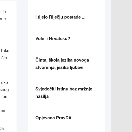
n je
I tijelo Riječju postade ...
tone
d
Vole li Hrvatsku?
. Tako
 što
Činta, škola jezika novoga
stvorenja, jezika ljubavi
e oko
Svjedočiti istinu bez mržnje i
esnog
nasilja
i on
ima,
Opjevana PravDA
 da