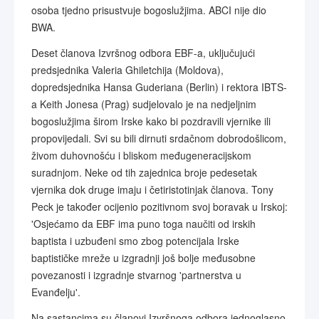
osoba tjedno prisustvuje bogoslužjima. ABCI nije dio
BWA.
Deset članova Izvršnog odbora EBF-a, uključujući
predsjednika Valeria Ghiletchija (Moldova),
dopredsjednika Hansa Guderiana (Berlin) i rektora IBTS-
a Keith Jonesa (Prag) sudjelovalo je na nedjeljnim
bogoslužjima širom Irske kako bi pozdravili vjernike ili
propovijedali. Svi su bili dirnuti srdačnom dobrodošlicom,
živom duhovnošću i bliskom međugeneracijskom
suradnjom. Neke od tih zajednica broje pedesetak
vjernika dok druge imaju i četiristotinjak članova. Tony
Peck je također ocijenio pozitivnom svoj boravak u Irskoj:
'Osjećamo da EBF ima puno toga naučiti od irskih
baptista i uzbuđeni smo zbog potencijala Irske
baptističke mreže u izgradnji još bolje međusobne
povezanosti i izgradnje stvarnog 'partnerstva u
Evanđelju'.
Na sastancima su članovi Izvršnoga odbora jednoglasno