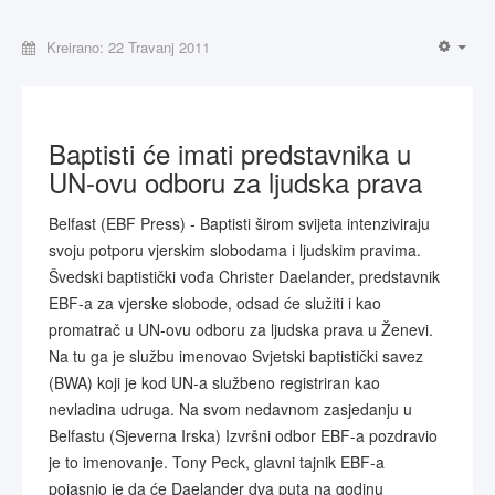
Kreirano: 22 Travanj 2011
Baptisti će imati predstavnika u
UN-ovu odboru za ljudska prava
Belfast (EBF Press) - Baptisti širom svijeta intenziviraju
svoju potporu vjerskim slobodama i ljudskim pravima.
Švedski baptistički vođa Christer Daelander, predstavnik
EBF-a za vjerske slobode, odsad će služiti i kao
promatrač u UN-ovu odboru za ljudska prava u Ženevi.
Na tu ga je službu imenovao Svjetski baptistički savez
(BWA) koji je kod UN-a službeno registriran kao
nevladina udruga. Na svom nedavnom zasjedanju u
Belfastu (Sjeverna Irska) Izvršni odbor EBF-a pozdravio
je to imenovanje. Tony Peck, glavni tajnik EBF-a
pojasnio je da će Daelander dva puta na godinu