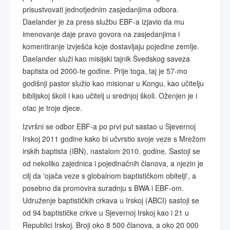
prisustvovati jednotjednim zasjedanjima odbora.
Daelander je za press službu EBF-a izjavio da mu
imenovanje daje pravo govora na zasjedanjima i
komentiranje izvješća koje dostavljaju pojedine zemlje.
Daelander služi kao misijski tajnik Švedskog saveza
baptista od 2000-te godine. Prije toga, taj je 57-mo
godišnji pastor služio kao misionar u Kongu, kao učitelju
biblijskoj školi i kao učitelj u srednjoj školi. Oženjen je i
otac je troje djece.
Izvršni se odbor EBF-a po prvi put sastao u Sjevernoj
Irskoj 2011 godine kako bi učvrstio svoje veze s Mrežom
irskih baptista (IBN), nastalom 2010. godine. Sastoji se
od nekoliko zajednica i pojedinačnih članova, a njezin je
cilj da 'ojača veze s globalnom baptističkom obitelji', a
posebno da promovira suradnju s BWA i EBF-om.
Udruženje baptističkih crkava u Irskoj (ABCI) sastoji se
od 94 baptističke crkve u Sjevernoj Irskoj kao i 21 u
Republici Irskoj. Broji oko 8 500 članova, a oko 20 000