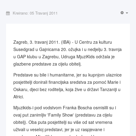
Kreirano: 05 Travanj 2011
Zagreb, 3. travanj 2011. (IBA) - U Centru za kulturu
Susedgrad u Gajnicama 20. ožujka i u nedjelju 3. travnja
u GAP klubu u Zagrebu, Udruga MjuziKids održala je
glazbene predstave za cijelu obitelj.
Predstave su bile i humanitarne, jer su kupnjom ulaznice
posjetitelji donirali financijska sredstva za pomoć Marie i
Oskaru, djeci bez roditelja, koja žive u državi Tanzaniji u
Africi.
Mjuzikids-i pod vodstvom Franka Boscha osmislili su i
ovaj put zanimljiv 'Family Show' (predstavu za cijelu
obitelj). Oba puta posjetitelji su više od sat vremena
uživali u veseloj predstavi, jer je uz raspjevane i