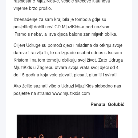
rasplesane MjuziKids-e, vesele skečeve klaunova
vrijeme brzo prošlo.
Iznenađenje za sam kraj bila je tombola gdje su
posjetitelji dobili novi CD MjuziKids-a pod nazivom
'Pismo s neba', a sva djeca balone zanimljivih oblika.
Ciljevi Udruge su pomoći djeci i mladima da otkriju svoje
darove i razviju ih, te da izgrade osobni odnos s Isusom
Kristom i na tom temelju oblikuju svoj život. Zato Udruga
MjuziKids u Zagrebu otvara svoja vrata svoj djeci od 4
do 15 godina koja vole pjevati, plesati, glumiti i svirati.
Ako želite saznati više o Udruzi MjuziKids slobodno nas
posjetite na stranici www.mjuzikids.com
Renata Golubić