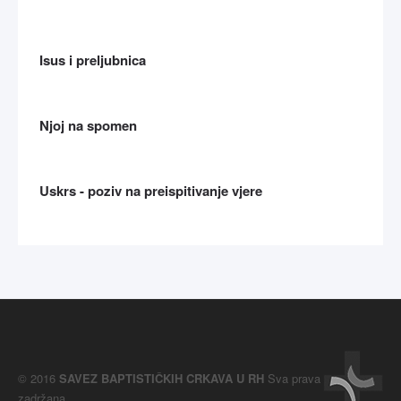
Isus i preljubnica
Njoj na spomen
Uskrs - poziv na preispitivanje vjere
© 2016
SAVEZ BAPTISTIČKIH CRKAVA U RH
Sva prava
zadržana.