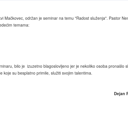
rkvi Mačkovec, održan je seminar na temu "Radost služenja". Pastor N
sljedećim temama:
minaru, bilo je izuzetno blagoslovljeno jer je nekoliko osoba pronašlo 
 koje su besplatno primile, služiti svojim talentima.
Dejan 