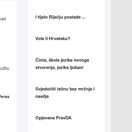
I tijelo Riječju postade ...
enad
Vole li Hrvatsku?
Činta, škola jezika novoga
stvorenja, jezika ljubavi
službu
Svjedočiti istinu bez mržnje i
nasilja
Peras
Opjevana PravDA