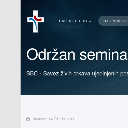
Traži...
BAPTISTI U RH
IBA - NOVOS
Održan seminar
SBC - Savez živih crkava ujedinjenih po
Kreirano: 14 Ožujak 2011