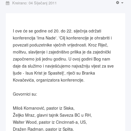
Kreirano: 04 Siječanj 2011
I ove će se godine od 20. do 22. siječnja održati
konferencija 'Ima Nade'. 'Cilj konferencije je ohrabriti i
povezati poduzetnike vječnih vrijednosti. Kroz Riječ,
molitvu, slavljenje i zajedništvo prilika je da zajednički
započnemo još jednu godinu. U ovoj godini Bog nam
daje da služimo i navješćujemo najvažniju vijest za sve
ljude - Isus Krist je Spasitelj', riječi su Branka
Kovačevića, organizatora konferencije.
Govornici su:
Miloš Komanović, pastor iz Siska,
Željko Mraz, glavni tajnik Saveza BC u RH,
Walter Wood, pastor iz Cincinnati-a, US,
Dražen Radman, pastor iz Splita.