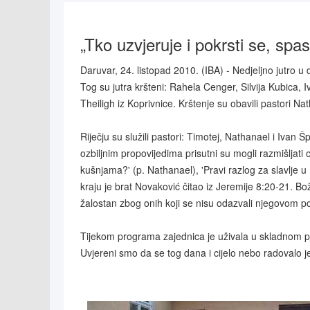
„Tko uzvjeruje i pokrsti se, spas
Daruvar, 24. listopad 2010. (IBA) - Nedjeljno jutro u d
Tog su jutra kršteni: Rahela Cenger, Silvija Kubica
Theiligh iz Koprivnice. Krštenje su obavili pastori Na
Riječju su služili pastori: Timotej, Nathanael i Ivan
ozbiljnim propovijedima prisutni su mogli razmišljati
kušnjama?' (p. Nathanael), 'Pravi razlog za slavlje u
kraju je brat Novaković čitao iz Jeremije 8:20-21. Bož
žalostan zbog onih koji se nisu odazvali njegovom p
Tijekom programa zajednica je uživala u skladnom pje
Uvjereni smo da se tog dana i cijelo nebo radovalo jer