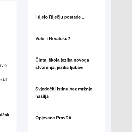
I tijelo Riječju postade ...
.
Vole li Hrvatsku?
Činta, škola jezika novoga
avio
stvorenja, jezika ljubavi
a
 biti
Svjedočiti istinu bez mržnje i
nasilja
.
pičak
Opjevana PravDA