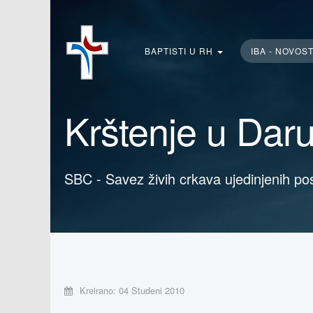
Traži...
BAPTISTI U RH
IBA - NOVOS
Krštenje u Dar
SBC - Savez živih crkava ujedinjenih po
Kreirano: 04 Studeni 2010