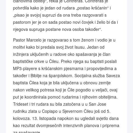
članovima obitelji“, rekla je Contreras. Contreras je
potvrdila kako je jedan od rudara „postao kršćanin“ i
„pisao je svojoj supruzi da ona treba razgovarati s
pastorom jer je on sada postao novi čovjek i želio bi da i
njegova supruga postane nova osoba također“.
Pastor Marcelo je razgovarao s tom ženom i vodio je u
molitvi kako bi predala svoj život Isusu. Jedan od
inžinjera uključenih u radove oko spašavanja je član
baptističke crkve u Čileu. Preko njega su baptisti poslali
MP3-playere s kršćanskim pjesmama i propovijedima a
također i Biblije na španjolskom. Socijalna služba Saveza
baptista Čilea koja je bila uključena u obnovu zemlje
nakon velikog potresa koji je Čile pogodio u veljači, ovaj
put je koordinirala pomoć rudarima i njihovim obiteljima.
Trideset i tri rudara su bila zatočena u u San Jose
rudniku zlata u Copiapo u Sjevernom Čileu još od 5.
kolovoza. 13. listopada napokon su ugledali svjetlo dana
kao rezultat dvomjesečnih intenzivnih planova i priprema
za spašavanje.