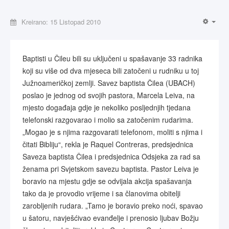
Kreirano: 15 Listopad 2010
Baptisti u Čileu bili su uključeni u spašavanje 33 radnika
koji su više od dva mjeseca bili zatočeni u rudniku u toj
Južnoameričkoj zemlji. Savez baptista Čilea (UBACH)
poslao je jednog od svojih pastora, Marcela Leiva, na
mjesto događaja gdje je nekoliko posljednjih tjedana
telefonski razgovarao i molio sa zatočenim rudarima.
„Mogao je s njima razgovarati telefonom, moliti s njima i
čitati Bibliju“, rekla je Raquel Contreras, predsjednica
Saveza baptista Čilea i predsjednica Odsjeka za rad sa
ženama pri Svjetskom savezu baptista. Pastor Leiva je
boravio na mjestu gdje se odvijala akcija spašavanja
tako da je provodio vrijeme i sa članovima obitelji
zarobljenih rudara. „Tamo je boravio preko noći, spavao
u šatoru, navješćivao evanđelje i prenosio ljubav Božju