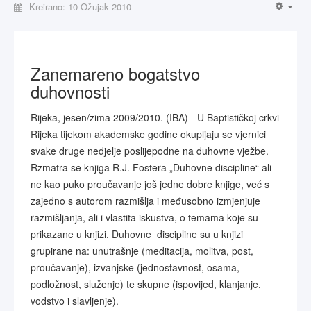
Kreirano: 10 Ožujak 2010
Zanemareno bogatstvo
duhovnosti
Rijeka, jesen/zima 2009/2010. (IBA) - U Baptističkoj crkvi
Rijeka tijekom akademske godine okupljaju se vjernici
svake druge nedjelje poslijepodne na duhovne vježbe.
Rzmatra se knjiga R.J. Fostera „Duhovne discipline“ ali
ne kao puko proučavanje još jedne dobre knjige, već s
zajedno s autorom razmišlja i međusobno izmjenjuje
razmišljanja, ali i vlastita iskustva, o temama koje su
prikazane u knjizi. Duhovne discipline su u knjizi
grupirane na: unutrašnje (meditacija, molitva, post,
proučavanje), izvanjske (jednostavnost, osama,
podložnost, služenje) te skupne (ispovijed, klanjanje,
vodstvo i slavljenje).