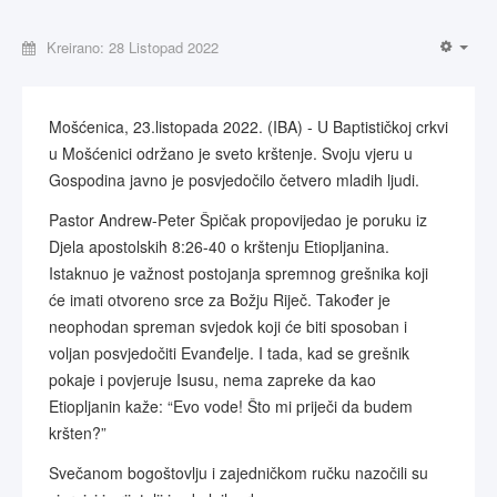
Kreirano: 28 Listopad 2022
Mošćenica, 23.listopada 2022. (IBA) - U Baptističkoj crkvi
u Mošćenici održano je sveto krštenje. Svoju vjeru u
Gospodina javno je posvjedočilo četvero mladih ljudi.
Pastor Andrew-Peter Špičak propovijedao je poruku iz
Djela apostolskih 8:26-40 o krštenju Etiopljanina.
Istaknuo je važnost postojanja spremnog grešnika koji
će imati otvoreno srce za Božju Riječ. Također je
neophodan spreman svjedok koji će biti sposoban i
voljan posvjedočiti Evanđelje. I tada, kad se grešnik
pokaje i povjeruje Isusu, nema zapreke da kao
Etiopljanin kaže: “Evo vode! Što mi priječi da budem
kršten?”
Svečanom bogoštovlju i zajedničkom ručku nazočili su