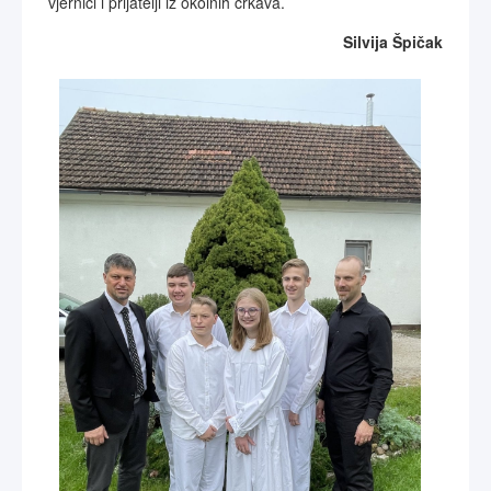
vjernici i prijatelji iz okolnih crkava.
Silvija Špičak