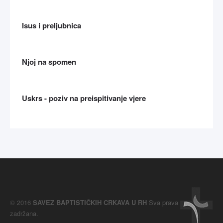
Isus i preljubnica
Njoj na spomen
Uskrs - poziv na preispitivanje vjere
© 2016
SAVEZ BAPTISTIČKIH CRKAVA U RH
Sva prava
zadržana.