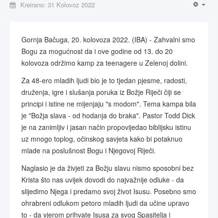
Kreirano: 31 Kolovoz 2022
Gornja Bačuga, 20. kolovoza 2022. (IBA) - Zahvalni smo
Bogu za mogućnost da i ove godine od 13. do 20
kolovoza održimo kamp za teenagere u Zelenoj dolini.
Za 48-ero mladih ljudi bio je to tjedan pjesme, radosti,
druženja, igre i slušanja poruka iz Božje Riječi čiji se
principi i istine ne mijenjaju "s modom". Tema kampa bila
je "Božja slava - od hodanja do braka". Pastor Todd Dick
je na zanimljiv i jasan način propovijedao biblijsku istinu
uz mnogo toplog, očinskog savjeta kako bi potaknuo
mlade na poslušnost Bogu i Njegovoj Riječi.
Naglasio je da živjeti za Božju slavu nismo sposobni bez
Krista što nas uvijek dovodi do najvažnije odluke - da
slijedimo Njega i predamo svoj život Isusu. Posebno smo
ohrabreni odlukom petoro mladih ljudi da učine upravo
to - da vjerom prihvate Isusa za svog Spasitelja i