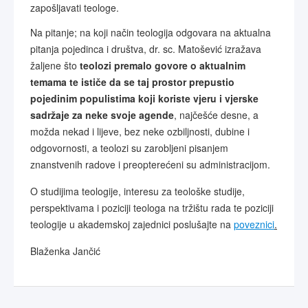
zapošljavati teologe.
Na pitanje; na koji način teologija odgovara na aktualna
pitanja pojedinca i društva, dr. sc. Matošević izražava
žaljene što
teolozi premalo govore o aktualnim
temama te ističe da se taj prostor prepustio
pojedinim populistima koji koriste vjeru i vjerske
sadržaje za neke svoje agende
, najčešće desne, a
možda nekad i lijeve, bez neke ozbiljnosti, dubine i
odgovornosti, a teolozi su zarobljeni pisanjem
znanstvenih radove i preopterećeni su administracijom.
O studijima teologije, interesu za teološke studije,
perspektivama i poziciji teologa na tržištu rada te poziciji
teologije u akademskoj zajednici poslušajte na
poveznici
.
Blaženka Jančić