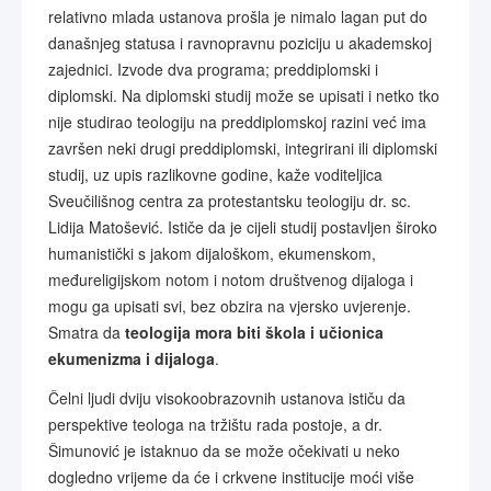
relativno mlada ustanova prošla je nimalo lagan put do
današnjeg statusa i ravnopravnu poziciju u akademskoj
zajednici. Izvode dva programa; preddiplomski i
diplomski. Na diplomski studij može se upisati i netko tko
nije studirao teologiju na preddiplomskoj razini već ima
završen neki drugi preddiplomski, integrirani ili diplomski
studij, uz upis razlikovne godine, kaže voditeljica
Sveučilišnog centra za protestantsku teologiju dr. sc.
Lidija Matošević. Ističe da je cijeli studij postavljen široko
humanistički s jakom dijaloškom, ekumenskom,
međureligijskom notom i notom društvenog dijaloga i
mogu ga upisati svi, bez obzira na vjersko uvjerenje.
Smatra da
teologija mora biti škola i učionica
ekumenizma i dijaloga
.
Čelni ljudi dviju visokoobrazovnih ustanova ističu da
perspektive teologa na tržištu rada postoje, a dr.
Šimunović je istaknuo da se može očekivati u neko
dogledno vrijeme da će i crkvene institucije moći više