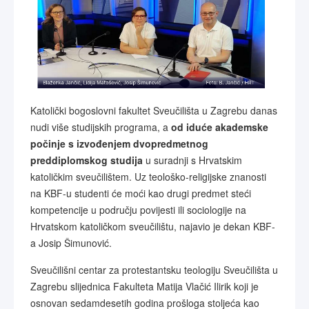
Katolički bogoslovni fakultet Sveučilišta u Zagrebu danas
nudi više studijskih programa, a
od iduće akademske
počinje s izvođenjem dvopredmetnog
preddiplomskog studija
u suradnji s Hrvatskim
katoličkim sveučilištem. Uz teološko-religijske znanosti
na KBF-u studenti će moći kao drugi predmet steći
kompetencije u području povijesti ili sociologije na
Hrvatskom katoličkom sveučilištu, najavio je dekan KBF-
a Josip Šimunović.
Sveučilišni centar za protestantsku teologiju Sveučilišta u
Zagrebu slijednica Fakulteta Matija Vlačić Ilirik koji je
osnovan sedamdesetih godina prošloga stoljeća kao