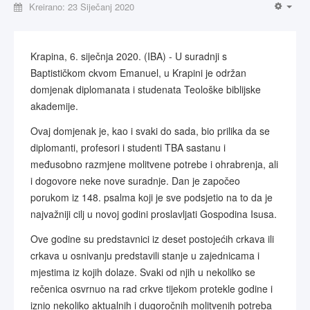
Kreirano: 23 Siječanj 2020
Krapina, 6. siječnja 2020. (IBA) - U suradnji s
Baptističkom ckvom Emanuel, u Krapini je održan
domjenak diplomanata i studenata Teološke biblijske
akademije.
Ovaj domjenak je, kao i svaki do sada, bio prilika da se
diplomanti, profesori i studenti TBA sastanu i
međusobno razmjene molitvene potrebe i ohrabrenja, ali
i dogovore neke nove suradnje. Dan je započeo
porukom iz 148. psalma koji je sve podsjetio na to da je
najvažniji cilj u novoj godini proslavljati Gospodina Isusa.
Ove godine su predstavnici iz deset postojećih crkava ili
crkava u osnivanju predstavili stanje u zajednicama i
mjestima iz kojih dolaze. Svaki od njih u nekoliko se
rečenica osvrnuo na rad crkve tijekom protekle godine i
iznio nekoliko aktualnih i dugoročnih molitvenih potreba