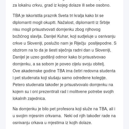
za lokalnu crkvu, grad iz kojeg dolaze ili sebe osobno.
TBA je iskoristila praznik Sveta tri kralja kako bi se
diplomanti mogli okupiti. Nažalost, diplomanti iz Srbije
nisu mogli prisustvovati domjenku zbog njihovog
božićnog slavlja. Danijel Kuhar, koji sudjeluje u osnivanju
crkve u Sloveniji, poslužio nam je Riječju poslijepodne. S
obzirom na to da je šesti siječnja radni dan u Sloveniji,
Danijel je uzeo godišnji odmor kako bi prisustvovao
domjenku, a sa sobom je poveo cijelu svoju obitelj.
Ove akademske godine TBA ima četiri redovna studenta
i pet studenata koji slušaju samo određene kolegije.
Petero studenata također je prisustvovalo domjenku na
kojem su i oni prezentirali rad i molitvene potrebe svojih
lokalnih zajednica.
Na domjenku je bilo pet profesora koji služe na TBA, ali i
u svojim mjesnim crkvama. Neki od njih također rade na
osnivanju crkava u mjestima iz kojih dolaze.