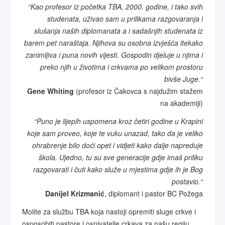
“Kao profesor iz početka TBA, 2000. godine, i tako svih
studenata, uživao sam u prilikama razgovaranja i
slušanja naših diplomanata a i sadašnjih studenata iz
barem pet naraštaja. Njihova su osobna izvješća itekako
zanimljiva i puna novih vijesti. Gospodin djeluje u njima i
preko njih u životima i crkvama po velikom prostoru
bivše Juge.“
Gene Whiting
(profesor iz Čakovca s najdužim stažem
na akademiji)
“Puno je lijepih uspomena kroz četiri godine u Krapini
koje sam proveo, koje te vuku unazad, tako da je veliko
ohrabrenje bilo doći opet i vidjeti kako dalje napreduje
škola. Ujedno, tu su sve generacije gdje imaš priliku
razgovarati i čuti kako služe u mjestima gdje ih je Bog
postavio.“
Danijel Krizmanić
, diplomant i pastor BC Požega
Molite za službu TBA koja nastoji opremiti sluge crkve i
osposobiti pastore i osnivatelje crkava za našu regiju
.