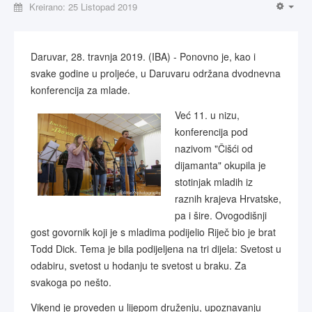
Kreirano: 25 Listopad 2019
Daruvar, 28. travnja 2019. (IBA) - Ponovno je, kao i
svake godine u proljeće, u Daruvaru održana dvodnevna
konferencija za mlade.
Već 11. u nizu,
konferencija pod
nazivom "Čišći od
dijamanta" okupila je
stotinjak mladih iz
raznih krajeva Hrvatske,
pa i šire. Ovogodišnji
gost govornik koji je s mladima podijelio Riječ bio je brat
Todd Dick. Tema je bila podijeljena na tri dijela: Svetost u
odabiru, svetost u hodanju te svetost u braku. Za
svakoga po nešto.
Vikend je proveden u lijepom druženju, upoznavanju