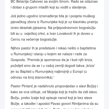
BC Betanija Čakovec sa svojim timom. Rado se odazvao
i došao s grupom mladih koji su vodili u slavljenje.
Još jedno ugodno iznenađenje bila je i posjeta muškog
pjevačkog zbora iz Rumunjske koji je uz klavirsku pratnju
izveo desetak pjesama. Na prijepodnevnom bogoslužju
bili su u osječkoj crkvi, a Ivan Lovaković ih je doveo u
Cernu na večernje bogoslužje.
Njihov pastor ih je predstavio i rekao nešto o baptistima
u Rumunjskoj i stanju u kojem se nalaze i rade za
Gospoda. 'Premda je spomenuo da je i kod njih kriza,
poželjeli smo da se i u našoj zemlji dogodi takva „kriza“
jer su Baptisti u Rumunjskoj najbrojniji u Europi (u
odnosu na broj stanovnika).'
Pastor Pintarić je nadahnuto propovijedao o slavi Božjoj i
kako se ona očituje, od Mojsija koji je tražio da vidi slavu
Božju, preko Izaije koji opisuje narod koji je bez slave
Božje, a također i apostol Pavao govori Rimljanima da su