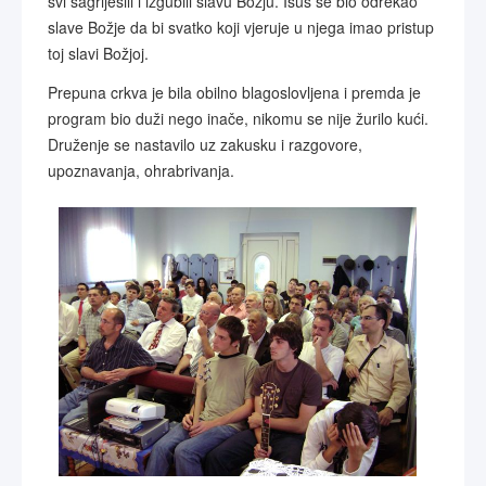
svi sagriješili i izgubili slavu Božju. Isus se bio odrekao
slave Božje da bi svatko koji vjeruje u njega imao pristup
toj slavi Božjoj.
Prepuna crkva je bila obilno blagoslovljena i premda je
program bio duži nego inače, nikomu se nije žurilo kući.
Druženje se nastavilo uz zakusku i razgovore,
upoznavanja, ohrabrivanja.