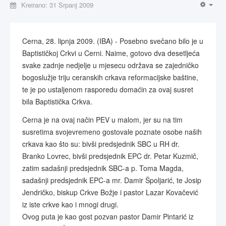
Kreirano: 31 Srpanj 2009
Cerna, 28. lipnja 2009. (IBA) - Posebno svečano bilo je u
Baptističkoj Crkvi u Cerni. Naime, gotovo dva desetljeća
svake zadnje nedjelje u mjesecu održava se zajedničko
bogoslužje triju ceranskih crkava reformacijske baštine,
te je po ustaljenom rasporedu domaćin za ovaj susret
bila Baptistička Crkva.
Cerna je na ovaj način PEV u malom, jer su na tim
susretima svojevremeno gostovale poznate osobe naših
crkava kao što su: bivši predsjednik SBC u RH dr.
Branko Lovrec, bivši predsjednik EPC dr. Petar Kuzmič,
zatim sadašnji predsjednik SBC-a p. Toma Magda,
sadašnji predsjednik EPC-a mr. Damir Špoljarić, te Josip
Jendričko, biskup Crkve Božje i pastor Lazar Kovačević
iz iste crkve kao i mnogi drugi.
Ovog puta je kao gost pozvan pastor Damir Pintarić iz