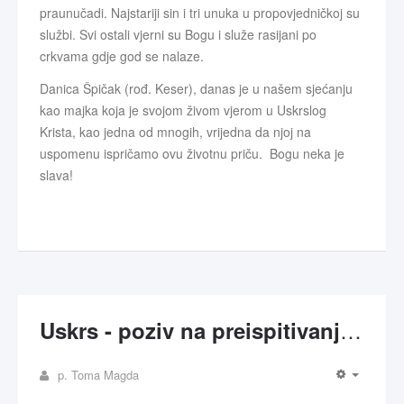
praunučadi. Najstariji sin i tri unuka u propovjedničkoj su
službi. Svi ostali vjerni su Bogu i služe rasijani po
crkvama gdje god se nalaze.
Danica Špičak (rođ. Keser), danas je u našem sjećanju
kao majka koja je svojom živom vjerom u Uskrslog
Krista, kao jedna od mnogih, vrijedna da njoj na
uspomenu ispričamo ovu životnu priču. Bogu neka je
slava!
Uskrs - poziv na preispitivanje vjere
p. Toma Magda