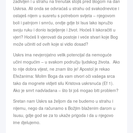
zadivljen i u strahu na trenutak stojiš pred Bogom na dan
Uskrsa. Ali onda se odvraćaš u strahu od svakodnevice i
ostaješ nijem u susretu s potrebom svijeta – njegovom
boli i patnjom i smrću, ondje gdje bi Isus lako ispružio
svoju ruku i donio iscjeljenje i život. Hoćeš li iskoračiti u
vjeri? Hoćeš li vjerovati da postoje i veće stvari koje Bog
može učiniti od ovih koje si vidio dosad?
Uskrs ima nevjerojatno velik potencijal da nemoguće
učini mogućim – u svakom području ljudskog života. Ako
to nije dobra vijest, ne znam što je! Apostol je rekao
Efežanima: Molim Boga da vam otvori oči vašega srca
tako da mognete vidjeti silu Kristova uskrsnuća (Ef 1).
Ako je smrt nadvladana – što bi još mogao biti problem?
Sretan nam Uskrs sa željom da ne budemo u strahu i
nijemu, nego da računamo s Božjim blaženim darom u
Isusu, gdje god se za to ukaže prigoda i da u njegovo
ime djelujemo.