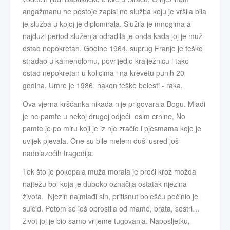
angažmanu ne postoje zapisi no služba koju je vršila bila
je služba u kojoj je diplomirala. Služila je mnogima a
najduži period služenja odradila je onda kada joj je muž
ostao nepokretan. Godine 1964. suprug Franjo je teško
stradao u kamenolomu, povrijedio kralježnicu i tako
ostao nepokretan u kolicima i na krevetu punih 20
godina. Umro je 1986. nakon teške bolesti - raka.
Ova vjerna kršćanka nikada nije prigovarala Bogu. Mlađi
je ne pamte u nekoj drugoj odjeći osim crnine, No
pamte je po miru koji je iz nje zračio i pjesmama koje je
uvijek pjevala. One su bile melem duši usred još
nadolazećih tragedija.
Tek što je pokopala muža morala je proći kroz možda
najtežu bol koja je duboko označila ostatak njezina
života. Njezin najmlađi sin, pritisnut bolešću počinio je
suicid. Potom se još oprostila od mame, brata, sestri…
život joj je bio samo vrijeme tugovanja. Naposljetku,