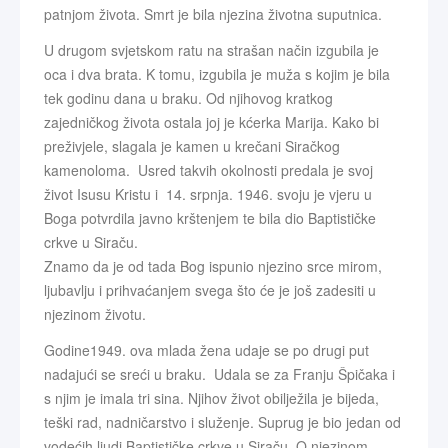
patnjom života. Smrt je bila njezina životna suputnica.
U drugom svjetskom ratu na strašan način izgubila je
oca i dva brata. K tomu, izgubila je muža s kojim je bila
tek godinu dana u braku. Od njihovog kratkog
zajedničkog života ostala joj je kćerka Marija. Kako bi
preživjele, slagala je kamen u krečani Siračkog
kamenoloma. Usred takvih okolnosti predala je svoj
život Isusu Kristu i 14. srpnja. 1946. svoju je vjeru u
Boga potvrdila javno krštenjem te bila dio Baptističke
crkve u Siraču.
Znamo da je od tada Bog ispunio njezino srce mirom,
ljubavlju i prihvaćanjem svega što će je još zadesiti u
njezinom životu.
Godine1949. ova mlada žena udaje se po drugi put
nadajući se sreći u braku. Udala se za Franju Špičaka i
s njim je imala tri sina. Njihov život obilježila je bijeda,
teški rad, nadničarstvo i služenje. Suprug je bio jedan od
vodećih ljudi Baptističke crkve u Siraču. O njezinom