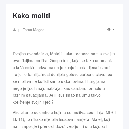
Kako moliti
p. Toma Magda
Dvojica evanđelista, Matej i Luka, prenose nam u svojim
evanđeljima molitvu Gospodnju, koja se tako udomaćila
u kršćanskim crkvama da je znaju i mala djeca i starci.
Ta joj je familijarnost donijela gotovo čarobnu slavu, pa
se molitva ne koristi samo u domovima i liturgijama,
nego je ljudi znaju nabrajati kao čarobnu formulu u
raznim situacijama. Je li Isus imao na umu takvo
korištenje svojih riječi?
Ako čitamo odlomke u kojima se molitva spominje (Mt 6 i
Lk 11), to nikako nije bila Isusova namjera. Matej, koji
nam zapisuje i prenosi 'dužu' verziju – i onu koju svi