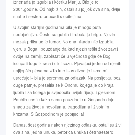
iznenada je izgubila i kćerku Mariju. Bilo je to
2004.godine. Od najbližih, ostali su joj još dva sina, dvije
snahe i šestero unučadi s obiteljima.
U svojim starijim godinama bila je mnogo puta
neobjašnjiva. Često se gubila i trebala je brigu. Njezin
mozak pritisnuo je tumor. No ona nikada nije izgubila
vjeru u Boga i pouzdanje da kad njezin teški život završi
ovdje na zemlji, zablistat će u vječnosti gdje će Bog
iščupati tugu iz srca i otrti suzu. Pjevajući jednu od njenih
najljepših pjesama «To ime Isus divno je i srce mi
usrećuje!» bila je spremna za odlazak. Na posljetku, bez
duge patnje, preselila se k Onomu kojega je do kraja
ljubila i za kojega je svjedočila uvijek riječju i pjesmom.
Poučila nas je kako samo pouzdanje u Gospoda daje
snagu za život u nevoljama, tragedijama i životnim
krizama. S Gospodinom je pobijedila!
Danas, šest godina nakon njezinog odlaska, ostali su živi
dva sina, jedna unuka, petorica unuka i četrnaestero