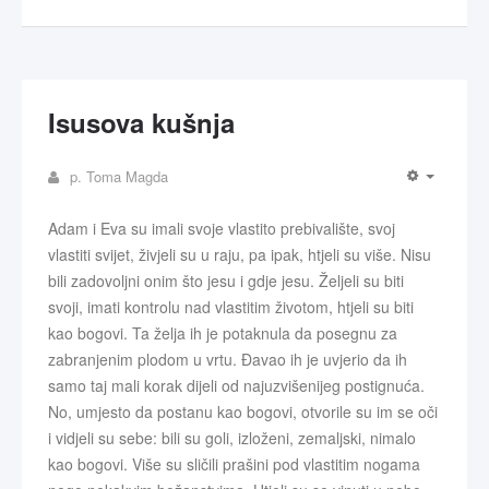
Isusova kušnja
p. Toma Magda
Adam i Eva su imali svoje vlastito prebivalište, svoj
vlastiti svijet, živjeli su u raju, pa ipak, htjeli su više. Nisu
bili zadovoljni onim što jesu i gdje jesu. Željeli su biti
svoji, imati kontrolu nad vlastitim životom, htjeli su biti
kao bogovi. Ta želja ih je potaknula da posegnu za
zabranjenim plodom u vrtu. Đavao ih je uvjerio da ih
samo taj mali korak dijeli od najuzvišenijeg postignuća.
No, umjesto da postanu kao bogovi, otvorile su im se oči
i vidjeli su sebe: bili su goli, izloženi, zemaljski, nimalo
kao bogovi. Više su sličili prašini pod vlastitim nogama