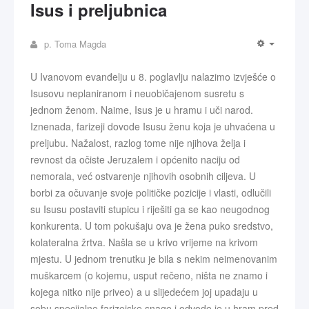
Isus i preljubnica
p. Toma Magda
U Ivanovom evanđelju u 8. poglavlju nalazimo izvješće o
Isusovu neplaniranom i neuobičajenom susretu s
jednom ženom. Naime, Isus je u hramu i uči narod.
Iznenada, farizeji dovode Isusu ženu koja je uhvaćena u
preljubu. Nažalost, razlog tome nije njihova želja i
revnost da očiste Jeruzalem i općenito naciju od
nemorala, već ostvarenje njihovih osobnih ciljeva. U
borbi za očuvanje svoje političke pozicije i vlasti, odlučili
su Isusu postaviti stupicu i riješiti ga se kao neugodnog
konkurenta. U tom pokušaju ova je žena puko sredstvo,
kolateralna žrtva. Našla se u krivo vrijeme na krivom
mjestu. U jednom trenutku je bila s nekim neimenovanim
muškarcem (o kojemu, usput rečeno, ništa ne znamo i
kojega nitko nije priveo) a u slijedećem joj upadaju u
sobu specijalne farizejske snage i odvode je u hram pred