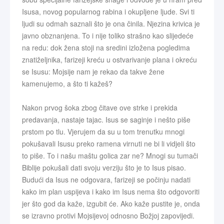
Isusa, novog popularnog rabina i okupljene ljude. Svi ti
ljudi su odmah saznali što je ona činila. Njezina krivica je
javno obznanjena. To i nije toliko strašno kao slijedeće
na redu: dok žena stoji na sredini izložena pogledima
znatiželjnika, farizeji kreću u ostvarivanje plana i okreću
se Isusu: Mojsije nam je rekao da takve žene
kamenujemo, a što ti kažeš?
Nakon prvog šoka zbog čitave ove strke i prekida
predavanja, nastaje tajac. Isus se saginje i nešto piše
prstom po tlu. Vjerujem da su u tom trenutku mnogi
pokušavali Isusu preko ramena virnuti ne bi li vidjeli što
to piše. To i našu maštu golica zar ne? Mnogi su tumači
Biblije pokušali dati svoju verziju što je to Isus pisao.
Budući da Isus ne odgovara, farizeji se počinju nadati
kako im plan uspijeva i kako im Isus nema što odgovoriti
jer što god da kaže, izgubit će. Ako kaže pustite je, onda
se izravno protivi Mojsijevoj odnosno Božjoj zapovijedi.