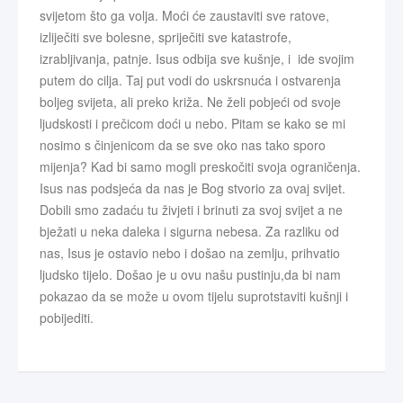
svijetom što ga volja. Moći će zaustaviti sve ratove,
izliječiti sve bolesne, spriječiti sve katastrofe,
izrabljivanja, patnje. Isus odbija sve kušnje, i ide svojim
putem do cilja. Taj put vodi do uskrsnuća i ostvarenja
boljeg svijeta, ali preko križa. Ne želi pobjeći od svoje
ljudskosti i prečicom doći u nebo. Pitam se kako se mi
nosimo s činjenicom da se sve oko nas tako sporo
mijenja? Kad bi samo mogli preskočiti svoja ograničenja.
Isus nas podsjeća da nas je Bog stvorio za ovaj svijet.
Dobili smo zadaću tu živjeti i brinuti za svoj svijet a ne
bježati u neka daleka i sigurna nebesa. Za razliku od
nas, Isus je ostavio nebo i došao na zemlju, prihvatio
ljudsko tijelo. Došao je u ovu našu pustinju,da bi nam
pokazao da se može u ovom tijelu suprotstaviti kušnji i
pobijediti.