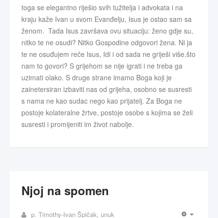
toga se elegantno riješio svih tužitelja i advokata i na
kraju kaže Ivan u svom Evanđelju, Isus je ostao sam sa
ženom. Tada Isus završava ovu situaciju: ženo gdje su,
nitko te ne osudi? Nitko Gospodine odgovori žena. Ni ja
te ne osuđujem reče Isus, Idi i od sada ne griješi više.što
nam to govori? S grijehom se nije igrati i ne treba ga
uzimati olako. S druge strane imamo Boga koji je
zainetersiran izbaviti nas od grijeha, osobno se susresti
s nama ne kao sudac nego kao prijatelj. Za Boga ne
postoje kolateralne žrtve, postoje osobe s kojima se želi
susresti i promijeniti im život nabolje.
Njoj na spomen
p. Timothy-Ivan Špičak, unuk