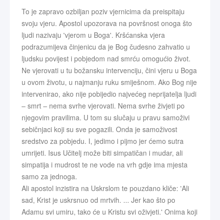
To je zapravo ozbiljan poziv vjernicima da preispitaju
svoju vjeru. Apostol upozorava na površnost onoga što
ljudi nazivaju 'vjerom u Boga'. Kršćanska vjera
podrazumijeva činjenicu da je Bog čudesno zahvatio u
ljudsku povijest i pobjedom nad smrću omogućio život.
Ne vjerovati u tu božansku intervenciju, čini vjeru u Boga
u ovom životu, u najmanju ruku smiješnom. Ako Bog nije
intervenirao, ako nije pobijedio najvećeg neprijatelja ljudi
– smrt – nema svrhe vjerovati. Nema svrhe živjeti po
njegovim pravilima. U tom su slučaju u pravu samoživi
sebičnjaci koji su sve pogazili. Onda je samoživost
sredstvo za pobjedu. I, jedimo i pijmo jer ćemo sutra
umrijeti. Isus Učitelj može biti simpatičan i mudar, ali
simpatija i mudrost te ne vode na vrh gdje ima mjesta
samo za jednoga.
Ali apostol inzistira na Uskrslom te pouzdano kliče: 'Ali
sad, Krist je uskrsnuo od mrtvih. ... Jer kao što po
Adamu svi umiru, tako će u Kristu svi oživjeti.' Onima koji