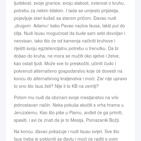
ljudskost, svoje granice, svoju slabost, ovisnost o kruhu,
potrebu za nekim bliskim. I tada se umjesto prijatelja,
pojavljuje stari kušač sa starom pričom. Đavao nudi
„drugom Adamu“ kako Pavao naziva Isusa, lakši put do
cilja. Nudi Isusu mogućnost da bude sam sebi dovoljan i
neovisan, tako što će od kamenja načiniti kruhove i
riješiti svoju egzistencijalnu potrebu u trenutku. Da bi
došao do kruha, ne mora se mučiti oko sjetve i žetve,
kao ostali ljudi. Može sve to preskočiti, učiniti čudo i
pokrenuti alternativno gospodarstvo koje će dovesti na
koncu do alternativnog kraljevstva i moći. Zar nije upravo
to ono što Isus želi? Nije li to KB na zemlji?
Potom mu nudi da obznani svoje mesijanstvo na vrlo
jednostavan način. Neka pokuša skočiti s vrha hrama u
Jeruzalemu. Kao što piše u Pismu, anđeli će ga primiti,
spasiti, i svi će znati da je to Mesija, Pomazanik Božji.
Na koncu, đavao pokazuje i nudi Isusu svijet. Sve što
Isus treba je pokloniti se đavlu i moći će raditi s ovim