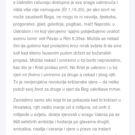
s Uskrslim računaju dostupna je sva snaga uskrsnuća i
ništa više nije nemoguće (Ef 1,15-20), jer ako smrt ne
može zaustaviti Boga, ne mogu to ni nevolja, tjeskoba,
progonstvo, glad, golotinja, pogibao, mač! Naprotiv, u
Uskrslom i mi koji vjerujemo 'sjajno pobjeđujemo unatoč
svemu tome' veli Pavao u Rim 8,35ss. Možda se nekad
čini da gubimo kad prolazimo kroz mrak svijeta ili da smo
ludi kad idemo Isusovim putem držeći se božanskih
propisa. Možda nekad i umiremo u toj borbi nepravedno,
kao što je i Krist prošao smrt. No Krist je uskrsno i u toj
vjeri mi živimo i umiremo za druge a nekad i zbog njih.
To je nevjerojatna revolucija kršćanske vjere – da netko
položi svoj život za druge u vjeri da Bog uskrišava mrtve.
Zamislimo samo silu koja bi se pokazala kad bi kršćani u
Hrvatskoj, njih nešto manje od 4 milijuna, od onih 2
milijarde u svijetu, doista vjerovali u snagu Uskrsa pa se
lišili sebičnih ambicija i hodanja po glavama drugih,
smicalica, nasilja i varanja i vjere u pravo na instant