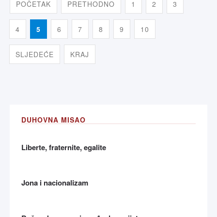
POČETAK
PRETHODNO
1
2
3
4
5
6
7
8
9
10
SLJEDEĆE
KRAJ
DUHOVNA MISAO
Liberte, fraternite, egalite
Jona i nacionalizam