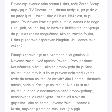
Davno nije svanuo tako sretan Uskrs, reče Zoran Šprajc
najavljujući TV Dnevnik na uskrsnu nedjelju, jer je dvije
milijarde ljudi u svijetu slavilo Uskrs. Nažalost, to je
privid. Poučavani kroz stoljeće sumnje, danas više nego
ikad, ljudi, pa i oni koji se nazivaju kršćanima, ne vjeruju
da je uskrs realna mogućnost. Ako se izuzme folklor,
Uskrs je zapravo osporavan blagdan. Je li doista tako
važan?
Pitanje zapravo nije ni suvremeno ni originalno. U
Novome zavjetu već apostol Pavao u Prvoj poslanici
Korinćanima piše: '... ako se propovijeda da je Krist
uskrsnuo od mrtvih, s kojim pravom neki među vama
tvrde da nema uskrsnuća mrtvih? Ako li nema uskrsnuća
mrtvih, onda ni Krist nije uskrsnuo! Ako li Krist nije
uskrsnuo, onda je neosnovano naše propovijedanje,
neosnovana je i vaša vjera... vi ste još u svojim
grijesima...ako se samo u ovome životu uzdamo u
Krista, najbjedniji smo od svih ljudi.' (15 pgl).