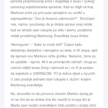
perioda prepričavanja priča i događaja o Isusu i 'pukog'
usmenog svjedočanstva apostola. Kad su stigli na kraj
Markove priče po prvi puta vjerojatno su uzvikli u
zaprepaštenju: 'Ovo je Isusovo uskrsnuće?! ' Stručnjaci
nas, naime, poučavaju da je doista upravo ovaj redak,
kad se istraže stari rukopisi po stilu i starini, posljednji
redak prvobitnog Markovog 'Evanđelja Isusa Krista'.
‘Nemoguće!’ – ‘Kako to može biti?’ Čujem kako
debatiraju starješine i vjerojatno su tada, iz tih stopa, sjeli
da isprave ovu Markovu očitu grešku. Naravno, žene su
se uplašile – isprva. Ali ti se promijenilo odmah i drugi su
učenici vidjeli Isusa živog i vjerovali su i on ih je poslao
da svjedoče o USKRSLOM. TO je dobra vijest u toj priči.
(I zato postoje jednako stari rukopisi s 'dužim' krajem
Markovog evanđelja).
No, dozvolite mi da ponovno otvorim Markov slučaj jer
mi se čini da se doista ima što naučiti iz onoga što je
Marko sam svojim evanđeljem želio postići u svojoj crkvi