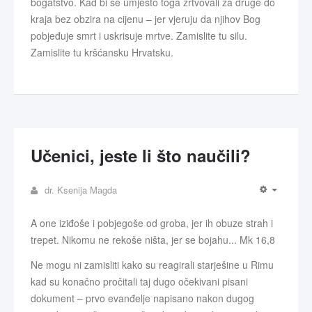
bogatstvo. Kad bi se umjesto toga žrtvovali za druge do
kraja bez obzira na cijenu – jer vjeruju da njihov Bog
pobjeđuje smrt i uskrisuje mrtve. Zamislite tu silu.
Zamislite tu kršćansku Hrvatsku.
Učenici, jeste li što naučili?
dr. Ksenija Magda
A one iziđoše i pobjegoše od groba, jer ih obuze strah i
trepet. Nikomu ne rekoše ništa, jer se bojahu... Mk 16,8
Ne mogu ni zamisliti kako su reagirali starješine u Rimu
kad su konačno pročitali taj dugo očekivani pisani
dokument – prvo evanđelje napisano nakon dugog