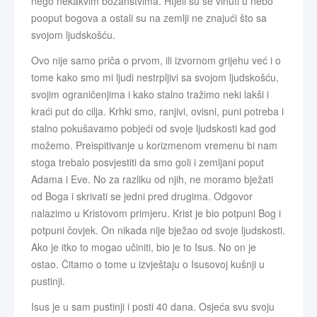
nego nekakvim božanstvima. Htjeli su se vinuti u nebo
pooput bogova a ostali su na zemlji ne znajući što sa
svojom ljudskošću.
Ovo nije samo priča o prvom, ili izvornom grijehu već i o
tome kako smo mi ljudi nestrpljivi sa svojom ljudskošću,
svojim ograničenjima i kako stalno tražimo neki lakši i
kraći put do cilja. Krhki smo, ranjivi, ovisni, puni potreba i
stalno pokušavamo pobjeći od svoje ljudskosti kad god
možemo. Preispitivanje u korizmenom vremenu bi nam
stoga trebalo posvjestiti da smo goli i zemljani poput
Adama i Eve. No za razliku od njih, ne moramo bježati
od Boga i skrivati se jedni pred drugima. Odgovor
nalazimo u Kristovom primjeru. Krist je bio potpuni Bog i
potpuni čovjek. On nikada nije bježao od svoje ljudskosti.
Ako je itko to mogao učiniti, bio je to Isus. No on je
ostao. Čitamo o tome u izvještaju o Isusovoj kušnji u
pustinji.
Isus je u sam pustinji i posti 40 dana. Osjeća svu svoju