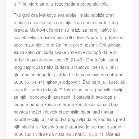
u Rimu vjerojatno, u šezdesetima prvog stoljeća.
Tko god čita Markovo evanđelje i malo pobliže prati
reakcije učenika taj će primijetiti da nešto smrdi iz tog
pravca. Markovi učenici nisu ni izbliza heroji kakve bi
čovjek želio za očeve nacije ili crkve. Naprotiv, prilično su
spori razumijeti i ono što im je pred nosom. Oni gledaju
Isusa kako čini čuda svake vrste sve do toga da je iz
mrtvih digao Jairovu kćer (5, 21-43). Onda čak i sami
mogu isprobati neka čudesa u Isusovo ime (6, 7-30) i
gle, ona se događaju, ali kad ih Isus pozove da nahrane
5000 (6, 34-44) njihov je odgovor: 'Žao nam je, Isuse, ali
znaš li ti koliko to košta?' Tako Isus mora ponoviti lekciju
za njih i ponovno ih iznenaditi. I ostaviti ih svakoga s
jednom punom košarom hrane kao dokaz da se i bez
novaca može! I čovjek bi pomislio da su sad makar
naučili lekciju, ali samo dva poglavlja dalje, kad Isus pred
njih stavlja isti izazov (manji zapravo jer se radi o samo
4000 ljudi) vidi se da ništa nisu naučili (8, 2-4). Učenici