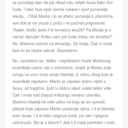
se ponašaju kao da još nikad nisu vidjeli Isusa kako čini
čuda. I tako Isus opet zavrće rukave i opet ponavalja
lekciju... Čitaš Marka i to se stalno ponavlja s učenicima
sve dok te ne uvuče u priču i ne počneš prigovarati:
'Hajde, dečki, jeste li to konačno skužili? Pa Mesija je s
vama! Vjerujte! Koliko vam još čuda treba, da shvatite?'
No, Markovi učenici ne shvaćaju. Do kraja. Čak ni onda
kad im se ukaže uskrsli. Depresivno.
No, zamislimo se. Veliko i neprikladno finale Markovog
evanđelja uopće nije o učenicima. Uvijek je Marko prije
svega na umu imao svoje čitatelje, tj. crkvu zbog koje je
evanđelje zapisano. Marko je zapisao dobru vijest o
Isusu, ali tragično, ljudi tu dobru vijest uvijek teško vide.
Čak i onda kad čitajući kritiziraju nevjeru učenika,
Markovi čitatelji ne vide udicu na koju su se upecali,
pitanje koje zapravo Marko postavlja njima: I ti si čitatelju
sreo Isusa. I ti si vidio njegova čuda, pa čak i njegovo
uskrsnuće. Što je s tobom? Jesi li ti malo potresen i malo