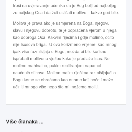
troši na uvjeravanje učenika da je Bog bolji od najboljeg
zemaljskog Oca i da želi uslišati molitve – kakve god bile.
Molitva je prava ako je usmjerena na Boga, njegovu
slavu i njegovu dobrotu, te je popraćena vjerom u njega
kao dobroga Oca. Kakvim riječima i gdje molimo, očito
nije Isusova briga. U ovo korizmeno vrijeme, kad mnogi
ipak više razmišljaju o Bogu, možda bi bilo korisno
isprobati molitvenu vježbu kako je predlaže Isus: Ne
molimo mahinalno, pukim recitiranjem napamet
naučenih stihova. Molimo malim riječima razmišljajući o
Bogu kome se obraćamo kao onome koji hoće i može
učiniti mnogo više nego što mi možemo moliti.
Više članaka ...