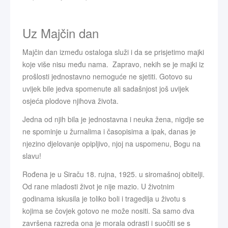
Uz Majčin dan
Majčin dan između ostaloga služi i da se prisjetimo majki
koje više nisu među nama. Zapravo, nekih se je majki iz
prošlosti jednostavno nemoguće ne sjetiti. Gotovo su
uvijek bile jedva spomenute ali sadašnjost još uvijek
osjeća plodove njihova života.
Jedna od njih bila je jednostavna i neuka žena, nigdje se
ne spominje u žurnalima i časopisima a ipak, danas je
njezino djelovanje opipljivo, njoj na uspomenu, Bogu na
slavu!
Rođena je u Siraču 18. rujna, 1925. u siromašnoj obitelji.
Od rane mladosti život je nije mazio. U životnim
godinama iskusila je toliko boli i tragedija u životu s
kojima se čovjek gotovo ne može nositi. Sa samo dva
završena razreda ona je morala odrasti i suočiti se s