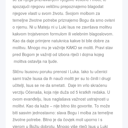
spozajući njegovu veličinu prepoznajemo blagodat
njegove vlasti u svom životu. Svojom molbom za
temeljne životne potrebe priznajemo Bogu da smo ovisni
o njemu. Ni u Mateju ni u Luki Isus ne završava molitvu
kakvom trojstvenom formulom ili velebnim blagoslovom.
Kao da daje primjere natuknica kakve bi bile dobre za
molitvu. Mnogo mu je važnije KAKO se moliti. Pravi stav
pred Bogom je važniji od izbora riječi i dojma kojeg
molitva ostavlja na ljude.
Sličnu Isusovu poruku prenosi i Luka. Iako tu učenici
sami traže Isusa da ih nauči moliti jer su to činili i drugi
učitelji, Isus se ne da smetati. Daje im vrlo skraćenu
verziju Očenaša, koja nije duža od 5 kratkih redaka. U
ovom evanđelju, Isus naglašava važnost ustrajnosti u
molitvi. Kao da kaže – nije bitno što govorite. To može
biti sasvim jednostavno: slava Bogu i molba za temeljne
životne potrebe. Bitno je da čovjek moli uporno i s
vjerom u Božju dobrotu. Mnogo više riječi Isus u Luki