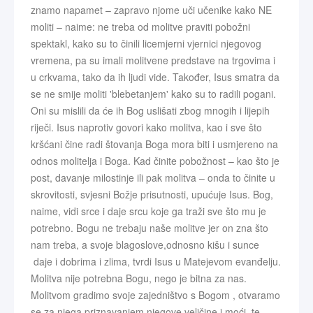
znamo napamet – zapravo njome uči učenike kako NE
moliti – naime: ne treba od molitve praviti pobožni
spektakl, kako su to činili licemjerni vjernici njegovog
vremena, pa su imali molitvene predstave na trgovima i
u crkvama, tako da ih ljudi vide. Također, Isus smatra da
se ne smije moliti 'blebetanjem' kako su to radili pogani.
Oni su mislili da će ih Bog uslišati zbog mnogih i lijepih
riječi. Isus naprotiv govori kako molitva, kao i sve što
kršćani čine radi štovanja Boga mora biti i usmjereno na
odnos molitelja i Boga. Kad činite pobožnost – kao što je
post, davanje milostinje ili pak molitva – onda to činite u
skrovitosti, svjesni Božje prisutnosti, upućuje Isus. Bog,
naime, vidi srce i daje srcu koje ga traži sve što mu je
potrebno. Bogu ne trebaju naše molitve jer on zna što
nam treba, a svoje blagoslove,odnosno kišu i sunce
daje i dobrima i zlima, tvrdi Isus u Matejevom evanđelju.
Molitva nije potrebna Bogu, nego je bitna za nas.
Molitvom gradimo svoje zajedništvo s Bogom , otvaramo
se za njega priznavanjem njegove veličine i moći, te