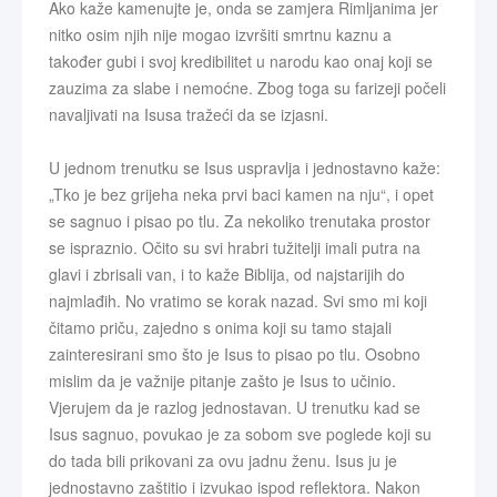
Ako kaže kamenujte je, onda se zamjera Rimljanima jer
nitko osim njih nije mogao izvršiti smrtnu kaznu a
također gubi i svoj kredibilitet u narodu kao onaj koji se
zauzima za slabe i nemoćne. Zbog toga su farizeji počeli
navaljivati na Isusa tražeći da se izjasni.
U jednom trenutku se Isus uspravlja i jednostavno kaže:
„Tko je bez grijeha neka prvi baci kamen na nju“, i opet
se sagnuo i pisao po tlu. Za nekoliko trenutaka prostor
se ispraznio. Očito su svi hrabri tužitelji imali putra na
glavi i zbrisali van, i to kaže Biblija, od najstarijih do
najmlađih. No vratimo se korak nazad. Svi smo mi koji
čitamo priču, zajedno s onima koji su tamo stajali
zainteresirani smo što je Isus to pisao po tlu. Osobno
mislim da je važnije pitanje zašto je Isus to učinio.
Vjerujem da je razlog jednostavan. U trenutku kad se
Isus sagnuo, povukao je za sobom sve poglede koji su
do tada bili prikovani za ovu jadnu ženu. Isus ju je
jednostavno zaštitio i izvukao ispod reflektora. Nakon