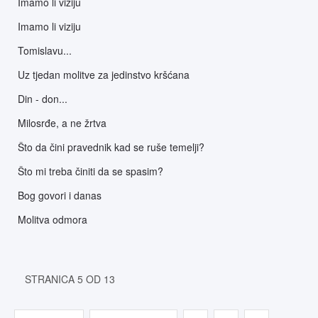
Imamo li viziju
Imamo li viziju
Tomislavu...
Uz tjedan molitve za jedinstvo kršćana
Din - don...
Milosrđe, a ne žrtva
Što da čini pravednik kad se ruše temelji?
Što mi treba činiti da se spasim?
Bog govori i danas
Molitva odmora
STRANICA 5 OD 13