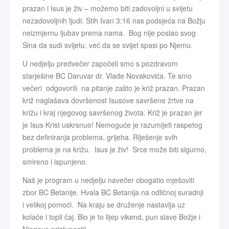
prazan i Isus je živ – možemo biti zadovoljni u svijetu
nezadovoljnih ljudi. Stih Ivan 3:16 nas podsjeća na Božju
neizmjernu ljubav prema nama. Bog nije poslao svog
Sina da sudi svijetu, već da se svijet spasi po Njemu.
U nedjelju predvečer započeli smo s pozdravom
starješine BC Daruvar dr. Vlade Novakovića. Te smo
večeri odgovorili na pitanje zašto je križ prazan. Prazan
križ naglašava dovršenost Isusove savršene žrtve na
križu i kraj njegovog savršenog života. Križ je prazan jer
je Isus Krist uskrsnuo! Nemoguće je razumijeti raspetog
bez definiranja problema, grijeha. Riješenje svih
problema je na križu. Isus je živ! Srce može biti sigurno,
smireno i ispunjeno.
Naš je program u nedjelju navečer obogatio mješoviti
zbor BC Betanije. Hvala BC Betanija na odličnoj suradnji
i velikoj pomoći. Na kraju se druženje nastavlja uz
kolače i topli čaj. Bio je to lijep vikend, pun slave Božje i