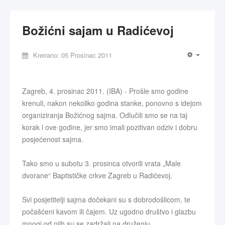
Božićni sajam u Radićevoj
Kreirano: 05 Prosinac 2011
Zagreb, 4. prosinac 2011. (IBA) - Prošle smo godine
krenuli, nakon nekoliko godina stanke, ponovno s idejom
organiziranja Božićnog sajma. Odlučili smo se na taj
korak i ove godine, jer smo imali pozitivan odziv i dobru
posjećenost sajma.
Tako smo u subotu 3. prosinca otvorili vrata „Male
dvorane“ Baptističke crkve Zagreb u Radićevoj.
Svi posjetitelji sajma dočekani su s dobrodošlicom, te
počašćeni kavom ili čajem. Uz ugodno društvo i glazbu
mnogi od njih su se zadržali na druženju.