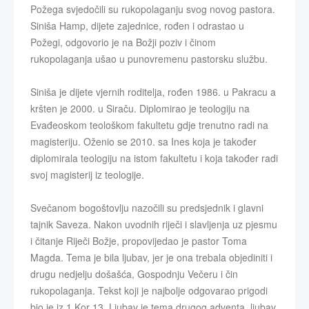
Požega svjedočili su rukopolaganju svog novog pastora.
Siniša Hamp, dijete zajednice, rođen i odrastao u
Požegi, odgovorio je na Božji poziv i činom
rukopolaganja ušao u punovremenu pastorsku službu.
Siniša je dijete vjernih roditelja, rođen 1986. u Pakracu a
kršten je 2000. u Siraču. Diplomirao je teologiju na
Evađeoskom teološkom fakultetu gdje trenutno radi na
magisteriju. Oženio se 2010. sa Ines koja je također
diplomirala teologiju na istom fakultetu i koja također radi
svoj magisterij iz teologije.
Svečanom bogoštovlju nazočili su predsjednik i glavni
tajnik Saveza. Nakon uvodnih riječi i slavljenja uz pjesmu
i čitanje Riječi Božje, propovijedao je pastor Toma
Magda. Tema je bila ljubav, jer je ona trebala objediniti i
drugu nedjelju došašća, Gospodnju Večeru i čin
rukopolaganja. Tekst koji je najbolje odgovarao prigodi
bio je iz 1 Kor 13. Ljubav je tema drugog adventa, ljubav