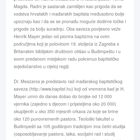
Magda. Radni je sastanak zamišljen kao prigoda da se
vodstva hrvatskih i mađarskih baptista međusobno bolje
upoznaju kao i da se se pronađu moguće dodirne točke i
prigode za bolju suradnju. Oba saveza povijesno veže
Henrik Mayer jedan od pionira baptizma na ovim
područjima koji je polovicom 19. stoljeća iz Zagreba s
Britanskim biblijskim društvom otišao u Budimpeštu i u
svom predanom misijskom radu pokrenuo baptističko
svjedočanstvo u cijeloj regiji.
Dr. Meszaros je predstavio rad mađarskog baptističkog
saveza (http://www.baptist.hu) koji od vremena kad je H.
Mayer umro do danas došao do brojke od 12 000
vjernika (zajedno s djecom i prijateljima oko 20 000)
okupljenih u oko 350 mjesnih crkava za koje se brine
oko 120 punovremenih pastora. Teološki fakultet u
Budimpešti sa 105 godišnjom tradicijom ima četiri studija
(osposobljavanje pastora, laika, socijalni rad i studij