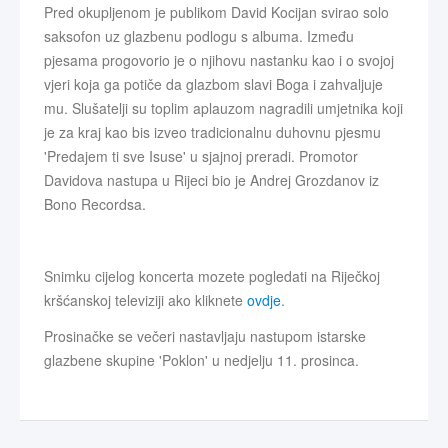
Pred okupljenom je publikom David Kocijan svirao solo
saksofon uz glazbenu podlogu s albuma. Između
pjesama progovorio je o njihovu nastanku kao i o svojoj
vjeri koja ga potiče da glazbom slavi Boga i zahvaljuje
mu. Slušatelji su toplim aplauzom nagradili umjetnika koji
je za kraj kao bis izveo tradicionalnu duhovnu pjesmu
'Predajem ti sve Isuse' u sjajnoj preradi. Promotor
Davidova nastupa u Rijeci bio je Andrej Grozdanov iz
Bono Recordsa.
Snimku cijelog koncerta mozete pogledati na Riječkoj
kršćanskoj televiziji ako kliknete
ovdje
.
Prosinačke se večeri nastavljaju nastupom istarske
glazbene skupine 'Poklon' u nedjelju 11. prosinca.