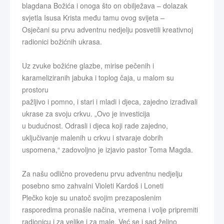
blagdana Božića i onoga što on obilježava – dolazak
svjetla Isusa Krista među tamu ovog svijeta –
Osječani su prvu adventnu nedjelju posvetili kreativnoj
radionici božićnih ukrasa.
Uz zvuke božićne glazbe, mirise pečenih i
karameliziranih jabuka i toplog čaja, u malom su
prostoru
pažljivo i pomno, i stari i mladi i djeca, zajedno izrađivali
ukrase za svoju crkvu. „Ovo je investicija
u budućnost. Odrasli i djeca koji rade zajedno,
uključivanje malenih u crkvu i stvaraje dobrih
uspomena,“ zadovoljno je izjavio pastor Toma Magda.
Za našu odlično provedenu prvu adventnu nedjelju
posebno smo zahvalni Violeti Kardoš i Loneti
Plečko koje su unatoč svojim prezaposlenim
rasporedima pronašle načina, vremena i volje pripremiti
radionicu i za velike i za male. Već se i sad željno