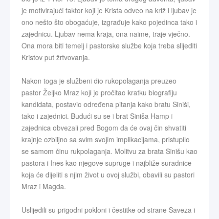
je motivirajući faktor koji je Krista odveo na križ i ljubav je
ono nešto što obogaćuje, izgrađuje kako pojedinca tako i
zajednicu. Ljubav nema kraja, ona naime, traje vječno.
Ona mora biti temelj i pastorske službe koja treba slijediti
Kristov put žrtvovanja.
Nakon toga je službeni dio rukopolaganja preuzeo
pastor Željko Mraz koji je pročitao kratku biografiju
kandidata, postavio određena pitanja kako bratu Siniši,
tako i zajednici. Budući su se i brat Siniša Hamp i
zajednica obvezali pred Bogom da će ovaj čin shvatiti
krajnje ozbiljno sa svim svojim implikacijama, pristupilo
se samom činu rukpolaganja. Molitvu za brata Sinišu kao
pastora i Ines kao njegove supruge i najbliže suradnice
koja će dijeliti s njim život u ovoj službi, obavili su pastori
Mraz i Magda.
Uslijedili su prigodni pokloni i čestitke od strane Saveza i