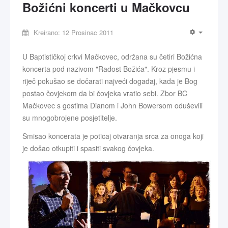
Božićni koncerti u Mačkovcu
Kreirano: 12 Prosinac 2011
U Baptističkoj crkvi Mačkovec, održana su četiri Božićna
koncerta pod nazivom "Radost Božića". Kroz pjesmu i
riječ pokušao se dočarati najveći događaj, kada je Bog
postao čovjekom da bi čovjeka vratio sebi. Zbor BC
Mačkovec s gostima Dianom i John Bowersom oduševili
su mnogobrojene posjetitelje.
Smisao koncerata je poticaj otvaranja srca za onoga koji
je došao otkupiti i spasiti svakog čovjeka.