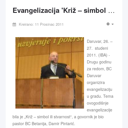
Evangelizacija 'Križ – simbol ili stvarnost?'
Kreirano: 11 Prosinac 2011
Daruvar, 26. –
27. studeni
2011. (IBA) -
Drugu godinu
za redom, BC
Daruvar
organizira
evangelizaciju
u gradu. Tema
ovogodišnje
evangelizacije
bila je „Križ – simbol ili stvarnost“, a govornik je bio
pastor BC Betanija, Damir Pintarić.