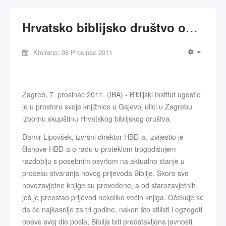
Hrvatsko biblijsko društvo održalo Godišnju skupštinu
Kreirano: 08 Prosinac 2011
Zagreb, 7. prosinac 2011. (IBA) - Biblijski institut ugostio
je u prostoru svoje knjižnice u Gajevoj ulici u Zagrebu
izbornu skupštinu Hrvatskog biblijskog društva.
Damir Lipovšek, izvršni direktor HBD-a, izvijestio je
članove HBD-a o radu u proteklom trogodišnjem
razdoblju s posebnim osvrtom na aktualno stanje u
procesu stvaranja novog prijevoda Biblije. Skoro sve
novozavjetne knjige su prevedene, a od starozavjetnih
još je preostao prijevod nekoliko većih knjiga. Očekuje se
da će najkasnije za tri godine, nakon što stilisti i egzegeti
obave svoj dio posla, Biblija biti predstavljena javnosti.