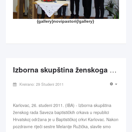
{gallery}novipastori{/gallery}
Izborna skupština ženskoga rada SBC-a
Kreirano: 29 Studeni 2011
Karlovac, 26. studeni 2011. (IBA) - Izborna skupština
ženskog rada Saveza baptističkih crkava u republici
Hrvatskoj održana je u Baptističkoj crkvi Karlovac. Nakon
pozdravne riječi sestre Melanije Ružička, slavile smo