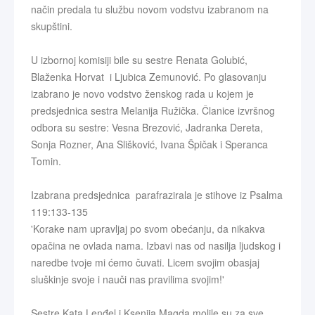
način predala tu službu novom vodstvu izabranom na
skupštini.
U izbornoj komisiji bile su sestre Renata Golubić,
Blaženka Horvat i Ljubica Zemunović. Po glasovanju
izabrano je novo vodstvo ženskog rada u kojem je
predsjednica sestra Melanija Ružička. Članice izvršnog
odbora su sestre: Vesna Brezović, Jadranka Dereta,
Sonja Rozner, Ana Slišković, Ivana Špičak i Speranca
Tomin.
Izabrana predsjednica parafrazirala je stihove iz Psalma
119:133-135
'Korake nam upravljaj po svom obećanju, da nikakva
opačina ne ovlada nama. Izbavi nas od nasilja ljudskog i
naredbe tvoje mi ćemo čuvati. Licem svojim obasjaj
sluškinje svoje i nauči nas pravilima svojim!'
Sestre Kata Lenđel i Ksenija Magda molile su za sve