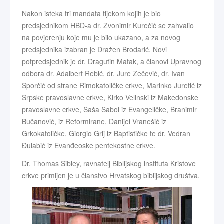
Nakon isteka tri mandata tijekom kojih je bio
predsjednikom HBD-a dr. Zvonimir Kurečić se zahvalio
na povjerenju koje mu je bilo ukazano, a za novog
predsjednika izabran je Dražen Brodarić. Novi
potpredsjednik je dr. Dragutin Matak, a članovi Upravnog
odbora dr. Adalbert Rebić, dr. Jure Zečević, dr. Ivan
Šporčić od strane Rimokatoličke crkve, Marinko Juretić iz
Srpske pravoslavne crkve, Kirko Velinski iz Makedonske
pravoslavne crkve, Saša Sabol iz Evangeličke, Branimir
Bučanović, iz Reformirane, Danijel Vranešić iz
Grkokatoličke, Giorgio Grlj iz Baptističke te dr. Vedran
Đulabić iz Evanđeoske pentekostne crkve.
Dr. Thomas Sibley, ravnatelj Biblijskog instituta Kristove
crkve primljen je u članstvo Hrvatskog biblijskog društva.