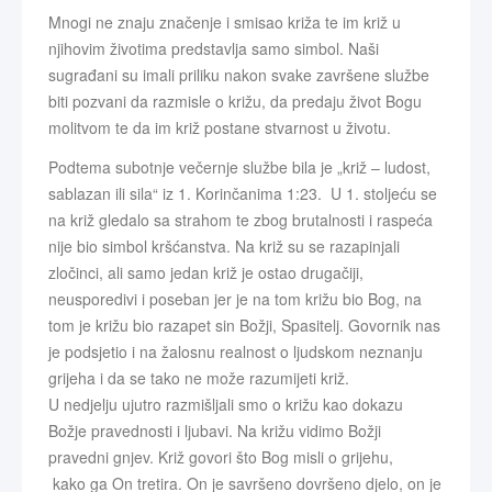
Mnogi ne znaju značenje i smisao križa te im križ u
njihovim životima predstavlja samo simbol. Naši
sugrađani su imali priliku nakon svake završene službe
biti pozvani da razmisle o križu, da predaju život Bogu
molitvom te da im križ postane stvarnost u životu.
Podtema subotnje večernje službe bila je „križ – ludost,
sablazan ili sila“ iz 1. Korinčanima 1:23. U 1. stoljeću se
na križ gledalo sa strahom te zbog brutalnosti i raspeća
nije bio simbol kršćanstva. Na križ su se razapinjali
zločinci, ali samo jedan križ je ostao drugačiji,
neusporedivi i poseban jer je na tom križu bio Bog, na
tom je križu bio razapet sin Božji, Spasitelj. Govornik nas
je podsjetio i na žalosnu realnost o ljudskom neznanju
grijeha i da se tako ne može razumijeti križ.
U nedjelju ujutro razmišljali smo o križu kao dokazu
Božje pravednosti i ljubavi. Na križu vidimo Božji
pravedni gnjev. Križ govori što Bog misli o grijehu,
kako ga On tretira. On je savršeno dovršeno djelo, on je