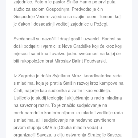
zajednice. Potom je pastor Siniša Hamp po prvi puta
služio za stolom Gospodnijm. Predvodio je čin
Gospodnje Večere zajedno sa svojim ocem Tomom koji
je đakon i dosadašnji voditelj zajednice u Požegi.
Svečanosti su nazočili i drugi gosti i uzvanici. Radost su
došli podijeliti i vjernici iz Nove Gradiške koji će kroz koji
mjesec i sami imati ovakvu jednu svečanost na kojoj će
biti rukopoložen brat Miroslav Balint Feudvarski.
Iz Zagreba je došla Svjetlana Mraz, koordinatorica rada
s mladima, koja je pratila Sinišin razvoj kroz kampove na
Ćinti, najprije kao sudionika a zatim i kao voditelja.
Uslijedio je studij teologije i uključivanje u rad s mladima
na saveznoj razini. To je značilo sudjelovanje na
međunarodnim konferencijama za mlade i voditelje rada
s mladima, ali i sudjelovanje na nedavno završenom
prvom stupnju OMV-a (Obuka mladih vođa) u
organizaciji Saveza, u cilju ostvarenja Strategije Saveza