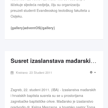
iščekuje sljedeća nedjelja, čiju su organizaciju
preuzeli studenti Evanđeoskog teološkog fakulteta u
Osijeku.
{gallery}adventOS{/gallery}
Susret izaslanstava mađarskih i hrvatskih baptista
Kreirano: 23 Studeni 2011
Zagreb, 22. studeni 2011. (IBA) - Izaslanstva mađarskih
i hrvatskih baptista susrela su se u prostorijama
zagrebačke baptističke crkve. Mađarsko je izaslanstvo
predvodio dr. Kalma Meszaros, a hrvatsko pastor Toma