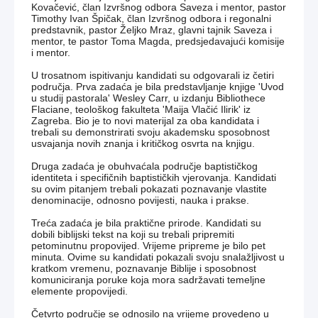
Kovačević, član Izvršnog odbora Saveza i mentor, pastor
Timothy Ivan Špičak, član Izvršnog odbora i regonalni
predstavnik, pastor Željko Mraz, glavni tajnik Saveza i
mentor, te pastor Toma Magda, predsjedavajući komisije
i mentor.
U trosatnom ispitivanju kandidati su odgovarali iz četiri
područja. Prva zadaća je bila predstavljanje knjige 'Uvod
u studij pastorala' Wesley Carr, u izdanju Bibliothece
Flaciane, teološkog fakulteta 'Maija Vlačić Ilirik' iz
Zagreba. Bio je to novi materijal za oba kandidata i
trebali su demonstrirati svoju akademsku sposobnost
usvajanja novih znanja i kritičkog osvrta na knjigu.
Druga zadaća je obuhvaćala područje baptističkog
identiteta i specifičnih baptističkih vjerovanja. Kandidati
su ovim pitanjem trebali pokazati poznavanje vlastite
denominacije, odnosno povijesti, nauka i prakse.
Treća zadaća je bila praktične prirode. Kandidati su
dobili biblijski tekst na koji su trebali pripremiti
petominutnu propovijed. Vrijeme pripreme je bilo pet
minuta. Ovime su kandidati pokazali svoju snalažljivost u
kratkom vremenu, poznavanje Biblije i sposobnost
komuniciranja poruke koja mora sadržavati temeljne
elemente propovijedi.
Četvrto područje se odnosilo na vrijeme provedeno u