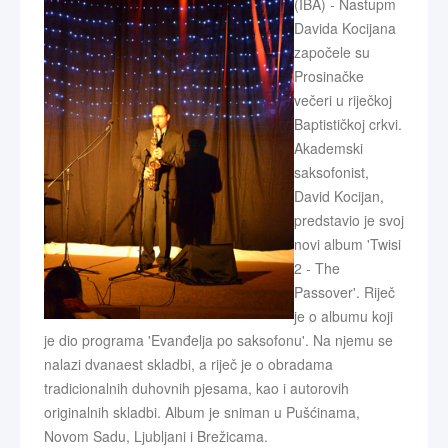
(IBA) - Nastupm
Davida Kocijana
započele su
Prosinačke
večeri u riječkoj
Baptističkoj crkvi.
Akademski
saksofonist,
David Kocijan,
predstavio je svoj
novi album 'Twisi
2 - The
Passover'. Riječ
je o albumu koji
je dio programa 'Evanđelja po saksofonu'. Na njemu se
nalazi dvanaest skladbi, a riječ je o obradama
tradicionalnih duhovnih pjesama, kao i autorovih
originalnih skladbi. Album je sniman u Pušćinama,
Novom Sadu, Ljubljani i Brežicama.