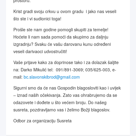
prostoru.
Krist gradi svoju crkvu u ovom gradu i jako nas veseli
što ste i vi sudionici toga!
Prošle ste nam godine pomogli skupiti za temelje!
Hoćete li nam sada pomoći da skupimo za daljnju
izgradnju? Svaku će vašu darovanu kunu određeni
veseli darivaoci udvostručiti!
Vaše prijave kako za doprinose tako i za dolazak šaljite
na: Darko Mikulić tel: 091/891-3069; 035/625-003,
e-
mail:
bc.slavonskibrod@gmail.com
Sigurni smo da će nas Gospodin blagosloviti kao i uvijek
– iznad naših očekivanja. Zato vas ohrabrujemo da se
odazovete i dođete u što većem broju. Do našeg
susreta, pozdravljamo vas i želimo Božji blagoslov.
Odbor za organizaciju Susreta