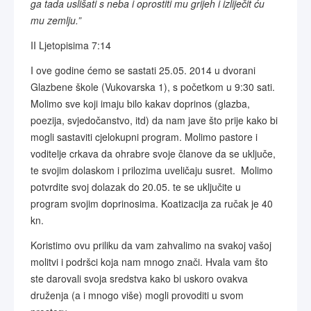
ga tada uslišati s neba i oprostiti mu grijeh i izliječit ću
mu zemlju.”
II Ljetopisima 7:14
I ove godine ćemo se sastati 25.05. 2014 u dvorani
Glazbene škole (Vukovarska 1), s početkom u 9:30 sati.
Molimo sve koji imaju bilo kakav doprinos (glazba,
poezija, svjedočanstvo, itd) da nam jave što prije kako bi
mogli sastaviti cjelokupni program. Molimo pastore i
voditelje crkava da ohrabre svoje članove da se uključe,
te svojim dolaskom i prilozima uveličaju susret. Molimo
potvrdite svoj dolazak do 20.05. te se uključite u
program svojim doprinosima. Koatizacija za ručak je 40
kn.
Koristimo ovu priliku da vam zahvalimo na svakoj vašoj
molitvi i podršci koja nam mnogo znači. Hvala vam što
ste darovali svoja sredstva kako bi uskoro ovakva
druženja (a i mnogo više) mogli provoditi u svom