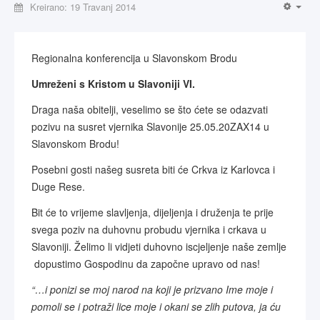
Kreirano: 19 Travanj 2014
Regionalna konferencija u Slavonskom Brodu
Umreženi s Kristom u Slavoniji VI.
Draga naša obitelji, veselimo se što ćete se odazvati
pozivu na susret vjernika Slavonije 25.05.20ZAX14 u
Slavonskom Brodu!
Posebni gosti našeg susreta biti će Crkva iz Karlovca i
Duge Rese.
Bit će to vrijeme slavljenja, dijeljenja i druženja te prije
svega
poziv na duhovnu probudu vjernika i crkava u
Slavoniji.
Želimo li vidjeti duhovno iscjeljenje naše zemlje
dopustimo Gospodinu da započne upravo od nas!
“…i ponizi se moj narod na koji je prizvano Ime moje i
pomoli se i potraži lice moje i okani se zlih putova, ja ću