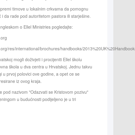
i pripremi timove u lokalnim crkvama da pomognu
i da rade pod autoritetom pastora ili starješine.
ngleskom o Ellel Ministries pogledajte:
.org
ies.org/res/international/brochures/handbooks/2013%20UK%20Handbook
atskoj mogli doživjeti i procijeniti Ellel školu
ovna škola u dva centra u Hrvatskoj. Jednu takvu
i u prvoj polovici ove godine, a opet ce se
resirane iz ovog kraja.
e pod nazivom "Odazvati se Kristovom pozivu"
ingom u budućnosti podijeljeno je u tri