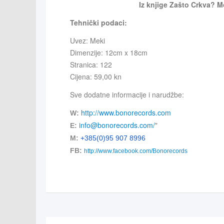
Iz knjige Zašto Crkva?
Tehnički podaci:
Uvez: Meki
Dimenzije: 12cm x 18cm
Stranica: 122
Cijena: 59,00 kn
Sve dodatne informacije i narudžbe:
http://www.bonorecords.com
W:
info@bonorecords.com
/
"
E:
M:
+385(0)95 907 8996
FB:
http://www.facebook.com/Bonorecords