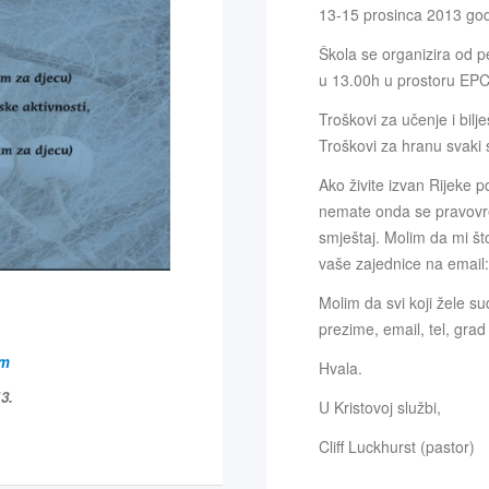
13-15 prosinca 2013 god
Škola se organizira od p
u 13.00h u prostoru EPC 
Troškovi za učenje i bil
Troškovi za hranu svaki 
Ako živite izvan Rijeke p
nemate onda se pravovre
smještaj. Molim da mi što 
vaše zajednice na email
Molim da svi koji žele su
prezime, email, tel, grad 
om
Hvala.
13.
U Kristovoj službi,
Cliff Luckhurst (pastor)