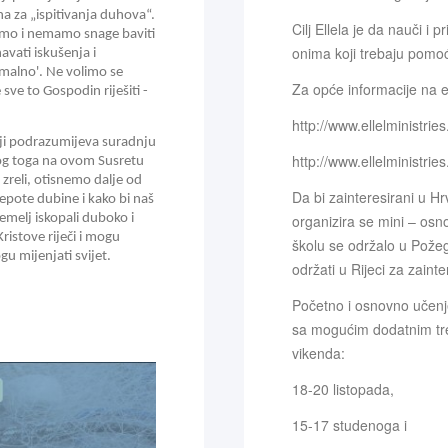
a za „ispitivanja duhova“. 
Cilj Ellela je da nauči 
nemo i nemamo snage baviti 
onima koji trebaju pomoć 
ati iskušenja i 
malno'. Ne volimo se 
Za opće informacije na e
ve to Gospodin riješiti - 
http://www.ellelministries
ji podrazumijeva suradnju 
http://www.ellelministr
g toga na ovom Susretu 
zreli, otisnemo dalje od 
Da bi zainteresirani u Hrv
jepote dubine i kako bi naš 
emelj iskopali duboko i 
organizira se mini – osn
ristove riječi i mogu 
školu se održalo u Požeg
gu mijenjati svijet. 
održati u Rijeci za zainte
Početno i osnovno učenj
sa mogućim dodatnim tren
vikenda:
18-20 listopada,
15-17 studenoga i