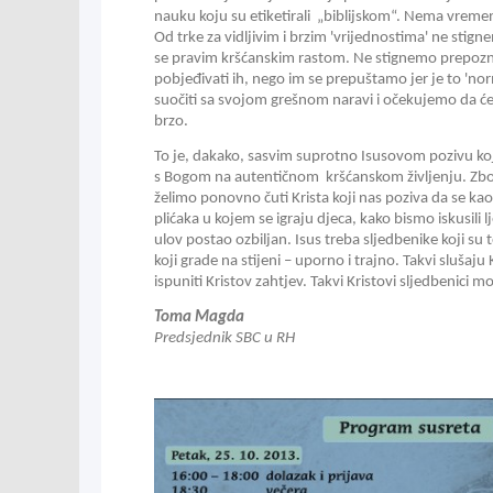
nauku koju su etiketirali  „biblijskom“. Nema vremen
Od trke za vidljivim i brzim 'vrijednostima' ne stig
se pravim kršćanskim rastom. Ne stignemo prepoznav
pobjeđivati ih, nego im se prepuštamo jer je to 'nor
suočiti sa svojom grešnom naravi i očekujemo da će s
brzo. 
To je, dakako, sasvim suprotno Isusovom pozivu ko
s Bogom na autentičnom  kršćanskom življenju. Zbo
želimo ponovno čuti Krista koji nas poziva da se kao 
plićaka u kojem se igraju djeca, kako bismo iskusili l
ulov postao ozbiljan. Isus treba sljedbenike koji su t
koji grade na stijeni – uporno i trajno. Takvi slušaju K
ispuniti Kristov zahtjev. Takvi Kristovi sljedbenici mo
Toma Magda
Predsjednik SBC u RH