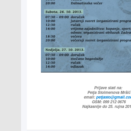
Prijave slati na:
Petja Stoimenova Mršić
email:
petjasto@gmail.c
GSM: 099 212 0676
Najkasnije do 25. rujna 20