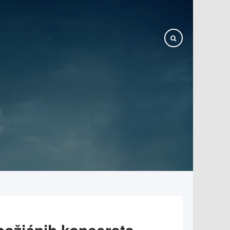
Raspored božićnih koncerata zbora Baptizo