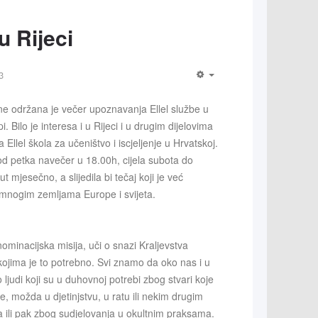
u Rijeci
3
ne održana je večer upoznavanja Ellel službe u
i. Bilo je interesa i u Rijeci i u drugim dijelovima
 Ellel škola za učeništvo i iscjeljenje u Hrvatskoj.
 od petka navečer u 18.00h, cijela subota do
 mjesečno, a slijedila bi tečaj koji je već
 mnogim zemljama Europe i svijeta.
enominacijska misija, uči o snazi Kraljevstva
 kojima je to potrebno. Svi znamo da oko nas i u
judi koji su u duhovnoj potrebi zbog stvari koje
e, možda u djetinjstvu, u ratu ili nekim drugim
 ili pak zbog sudjelovanja u okultnim praksama.