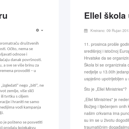
ru
Ellel škola 
Kreirano: 09 Rujan 201
11. prosinca prošle godi
 promatraču društvenih 
sti. Očito, nema se 
središnjoj i istočnoj Europ
ljavati odnose i 
Hrvatske da se organizira
plaćaju danak površnosti. 
Škola bi se organizirala
 a sve se više brinu za 
vremena provoditi – u 
nedjelje u 13.00h jedanput
uspješno upotrijebljen u
izgledati“ nego „biti“, ne 
Što je „Ellel Ministries"?
ot zemlje, više sliči 
li tvrtku s ciljem 
„Ellel Ministries" je ned
racije i hraniti ne samo 
Božjeg i liječenjem onih
u medijima vodi kampanja 
našim crkvama ima puno l
ji.
su im se u životu dogodil
 je pošteno se posvetiti 
traumatičnim događajima
oji prodaju kojekakvu 