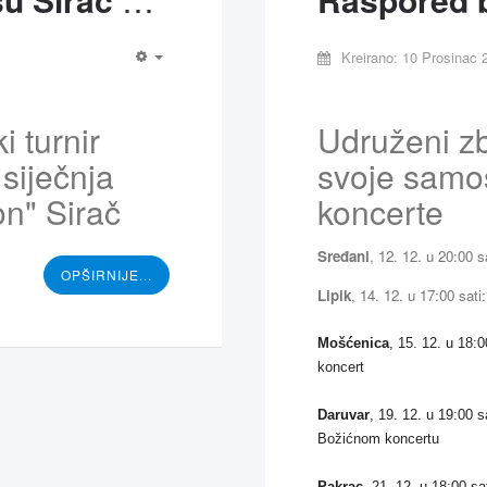
Kreirano: 10 Prosinac 
i turnir
Udruženi z
 siječnja
svoje samo
n" Sirač
koncerte
Sređani
, 12. 12. u 20:00 
OPŠIRNIJE...
Lipik
, 14. 12. u 17:00 sat
Mošćenica
, 15. 12. u 18:
koncert
Daruvar
, 19. 12. u 19:00 
Božićnom koncertu
Pakrac
, 21. 12. u 18:00 s