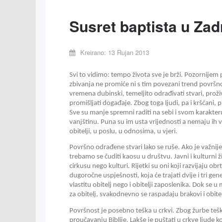
Susret baptista u Zad
Kreirano: 13 Rujan 2013
Svi to vidimo: tempo života sve je brži. Pozornijem
zbivanja ne promiće ni s tim povezani trend površno
vremena dubinski, temeljito odrađivati stvari, proživ
promišljati događaje. Zbog toga ljudi, pa i kršćani, 
Sve su manje spremni raditi na sebi i svom karakteru,
vanjštinu. Puna su im usta vrijednosti a nemaju ih 
obitelji, u poslu, u odnosima, u vjeri. 
Površno odrađene stvari lako se ruše. Ako je važnije „
trebamo se čuditi kaosu u društvu. Javni i kulturni živ
cirkusu nego kulturi. Rijetki su oni koji razvijaju obrt i
dugoročne uspješnosti, koja će trajati dvije i tri gene
vlastitu obitelj nego i obitelji zaposlenika. Dok se 
za obitelj, svakodnevno se raspadaju brakovi i obitel
Površnost je posebno teška u crkvi. Zbog žurbe teško
proučavanju Biblije. Lakše je puštati u crkve ljude k