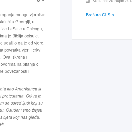
Kreirano: 20 Rujan 201
 proganja mnoge vjernike:
Brošura GLS-a
ajući u Georgiji, u
ulice LaSalle u Chicagu,
ma je Biblija opisuje.
 udaljilo ga je od vjere.
 povratka vjeri i crkvi
. Ova iskrena i
govorima na pitanja o
ne povezanosti i
iteta kao Amerikanca ili
i protestanta. Crkva je
m se usred ljudi koji su
binu. Osuđeni smo živjeti
vijeta koji nas gleda,
li.