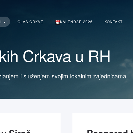
TI
GLAS CRKVE
KALENDAR 2026
KONTAKT
čkih Crkava u RH
slanjem i služenjem svojim lokalnim zajednicama
Turnir u stolnom tenisu Sirač 2014