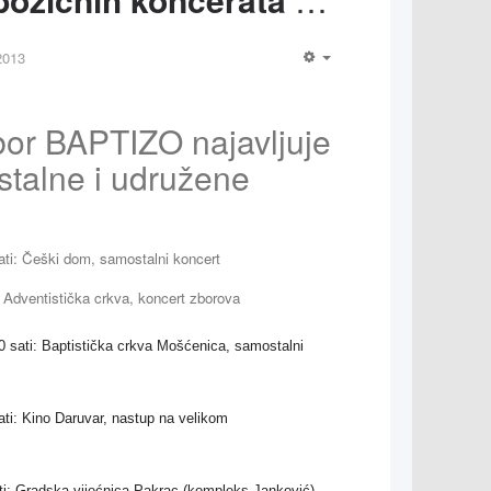
2013
bor BAPTIZO najavljuje
stalne i udružene
sati: Češki dom, samostalni koncert
i: Adventistička crkva, koncert zborova
00 sati: Baptistička crkva Mošćenica, samostalni
sati: Kino Daruvar, nastup na velikom
ati: Gradska vijećnica Pakrac (kompleks Janković),