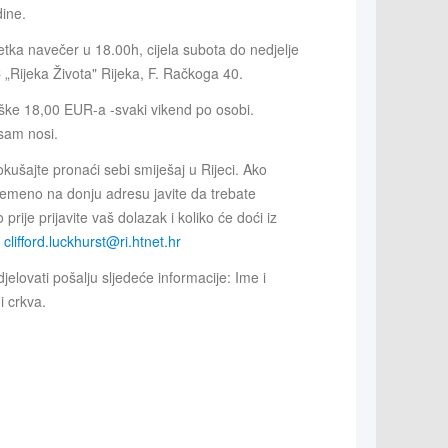
ine.
etka navečer u 18.00h, cijela subota do nedjelje
„Rijeka Života" Rijeka, F. Račkoga 40.
ješke 18,00 EUR-a -svaki vikend po osobi.
sam nosi.
okušajte pronaći sebi smiješaj u Rijeci. Ako
meno na donju adresu javite da trebate
prije prijavite vaš dolazak i koliko će doći iz
:
clifford.luckhurst@ri.htnet.hr
djelovati pošalju sljedeće informacije: Ime i
i crkva.