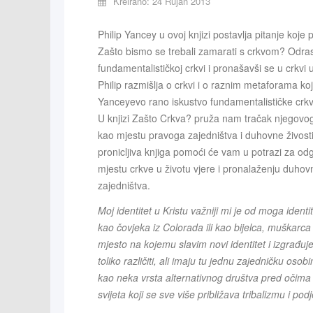
Kreirano: 24 Rujan 2013
Philip Yancey u ovoj knjizi postavlja pitanje koje
Zašto bismo se trebali zamarati s crkvom? Odrast
fundamentalističkoj crkvi i pronašavši se u crkvi 
Philip razmišlja o crkvi i o raznim metaforama koji
Yanceyevo rano iskustvo fundamentalističke crkve
U knjizi Zašto Crkva? pruža nam tračak njegovoga
kao mjestu pravoga zajedništva i duhovne živosti
pronicljiva knjiga pomoći će vam u potrazi za od
mjestu crkve u životu vjere i pronalaženju duhov
zajedništva.
Moj identitet u Kristu važniji mi je od moga ident
kao čovjeka iz Colorada ili kao bijelca, muškarca 
mjesto na kojemu slavim novi identitet i izgrađuje
toliko različiti, ali imaju tu jednu zajedničku oso
kao neka vrsta alternativnog društva pred očima s
svijeta koji se sve više približava tribalizmu i podje