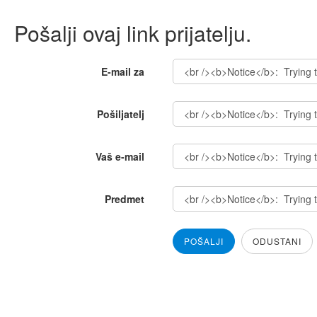
Pošalji ovaj link prijatelju.
E-mail za
Pošiljatelj
Vaš e-mail
Predmet
POŠALJI
ODUSTANI