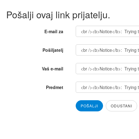
Pošalji ovaj link prijatelju.
E-mail za
Pošiljatelj
Vaš e-mail
Predmet
POŠALJI
ODUSTANI