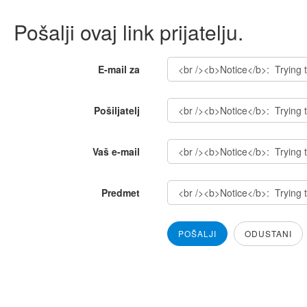
Pošalji ovaj link prijatelju.
E-mail za
Pošiljatelj
Vaš e-mail
Predmet
POŠALJI
ODUSTANI