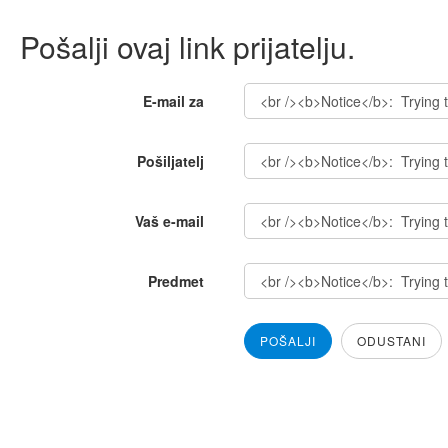
Pošalji ovaj link prijatelju.
E-mail za
Pošiljatelj
Vaš e-mail
Predmet
POŠALJI
ODUSTANI